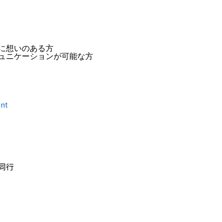
に想いのある方
ュニケーションが可能な方
int
同行