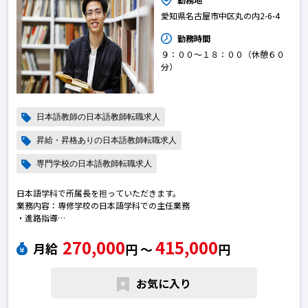
愛知県名古屋市中区丸の内2-6-4
勤務時間
９：００～１８：００（休憩６０
分）
日本語教師の日本語教師転職求人
昇給・昇格ありの日本語教師転職求人
専門学校の日本語教師転職求人
日本語学科で所属長を担っていただきます。
業務内容：専修学校の日本語学科での主任業務
・進路指導
学校イベントの企画実施
270,000
415,000
講師採用及び育成
月給
円 〜
円
講師に対する研修及び指導（新任育成）
日本語学科の学生管理実務（授業担当シフト及びカリキュラム作成）
授業（講師業務）日本語教師の転職求人
お気に入り