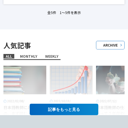
全5件 1〜5件を表示
人気記事
ARCHIVE
ALL
MONTHLY
WEEKLY
2022/02/08/
2022/10/13/
2022/07/12/
日本語教師におすすめ
「日本語教師」という
日本語教師の仕事
記事を
の、まず読むべき本6
職業に将来性はある
料って？年収や給
選！
か？
あげるコツも徹底
介！