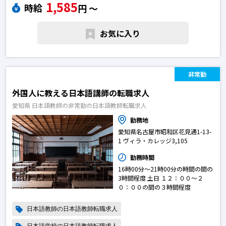
1,585
※求人によっては募集が終了している場合がございます。予めご了承下さ
時給
円 〜
い。日本語教師の転職求人
お気に入り
非常勤
外国人に教える日本語講師の転職求人
愛知県 日本語教師の非常勤の日本語教師転職求人
勤務地
愛知県名古屋市昭和区花見通1-13-
1 ヴィラ・カレッジ3,105
勤務時間
16時00分〜21時00分の時間の間の
3時間程度 土日 １２：００～２
０：００の間の３時間程度
日本語教師の日本語教師転職求人