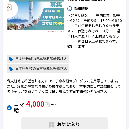
勤務時間
＊非常勤講師 午前授業 9:00
～12:10 午後授業 13:00～16:10
午前午後それぞれ９０分授業
×２、休憩それぞれ１０分 週
半日又は週１日以上勤務可能な方
・週２日以上勤務できる方、
歓迎します
日本語教師の日本語教師転職求人
日本語学校の日本語教師転職求人
導入研修を希望される方には、丁寧な研修プログラムを用意しています。
また、経験が豊富な先生が多数在籍しており、本格的に日本語教師として
のキャリアを築いていくには良い環境です日本語教師の転職求人
4,000
コマ
円 〜
給
お気に入り