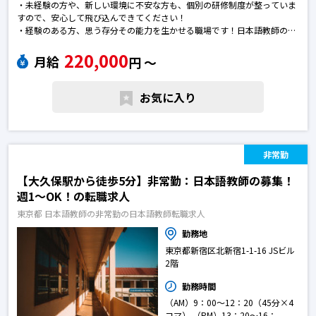
・未経験の方や、新しい環境に不安な方も、個別の研修制度が整っていま
すので、安心して飛び込んできてください！
・経験のある方、思う存分その能力を生かせる職場です！日本語教師の転
職求人
220,000
月給
円 〜
お気に入り
非常勤
【大久保駅から徒歩5分】非常勤：日本語教師の募集！
週1～OK！の転職求人
東京都 日本語教師の非常勤の日本語教師転職求人
勤務地
東京都新宿区北新宿1-1-16 JSビル
2階
勤務時間
（AM）9：00～12：20（45分×4
コマ） （PM）13：20～16：