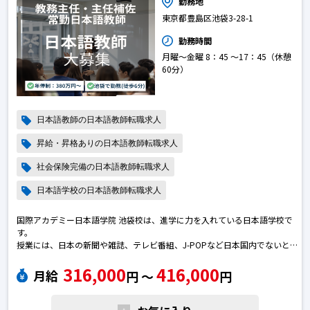
勤務地
東京都豊島区池袋3-28-1
勤務時間
月曜～金曜 8：45 ～17：45（休憩
60分）
日本語教師の日本語教師転職求人
昇給・昇格ありの日本語教師転職求人
社会保険完備の日本語教師転職求人
日本語学校の日本語教師転職求人
国際アカデミー日本語学院 池袋校は、進学に力を入れている日本語学校で
す。
授業には、日本の新聞や雑誌、テレビ番組、J-POPなど日本国内でないと
触れられない生教材を取り入れ、
316,000
416,000
政治、経済、文化、芸術・芸能からサブカルチャーに至るまで、日本につ
月給
円 〜
円
いて様々な分野の理解を助ける取り組みがなされています。
進学実績も豊富で、進学指導をしっかりされたい方には良い環境となって
おります。日本語教師の転職求人