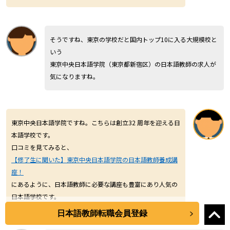
◆
東京外国語学院
東京都新宿区新小川町5-18
そうですね、東京の学校だと国内トップ10に入る大規模校と
文部科学省と法務省（入国管理局）の審査を受け、「日本語教育機
いう
関の告示基準」に適合した正規な進学校です。
東京中央日本語学院（東京都新宿区）の日本語教師の求人が
求人案内（正社員）は
こちら
です。
気になりますね。
東京中央日本語学院ですね。こちらは創立32 周年を迎える日
本語学校です。
口コミを見てみると、
【修了生に聞いた】東京中央日本語学院の日本語教師養成講
◆
ISIランゲージスクール
座！
にあるように、日本語教師に必要な講座も豊富にあり人気の
東京都新宿区高田馬場2-14-19
日本語学校です。
東京都だけでなく、京都府と長野県にも学校があるようです。
求人案内（正社員）は
こちら
です。
日本語教師転職会員登録