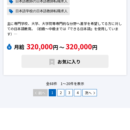
日本語教師の日本語教師転職求人
日本語学校の日本語教師転職求人
主に専門学校、大学、大学院等専門的な分野へ進学を希望してる方に対し
ての日本語教育。（初級～中級までは『できる日本語』を使用していま
す）
●日本語授業
320,000
320,000
●学生管理
月給
円 〜
円
●アクティビティ、行事計画、実施
●進路指導 等
＊日々学生とふれあい、成長を実感できるのが専任講師の魅力です！日本
お気に入り
語教師の転職求人
全68件 1〜20件を表示
1
2
3
4
前へ
次へ