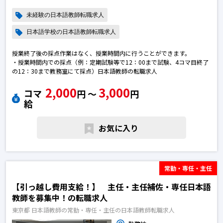
未経験の日本語教師転職求人
日本語学校の日本語教師転職求人
授業終了後の採点作業はなく、授業時間内に行うことができます。
・授業時間内での採点（例：定期試験等で12：00まで試験、4コマ目終了
の12：30まで教務室にて採点）日本語教師の転職求人
2,000
3,000
コマ
円 〜
円
給
お気に入り
常勤・専任・主任
【引っ越し費用支給！】 主任・主任補佐・専任日本語
教師を募集中！の転職求人
東京都 日本語教師の常勤・専任・主任の日本語教師転職求人