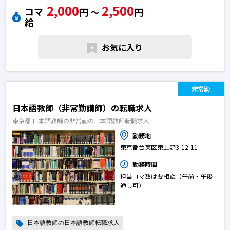
2,000
2,500
コマ
円 〜
円
給
お気に入り
非常勤
日本語教師（非常勤講師）の転職求人
東京都 日本語教師の非常勤の日本語教師転職求人
勤務地
東京都台東区東上野3-12-11
勤務時間
担当コマ数は要相談（午前・午後
通し可）
日本語教師の日本語教師転職求人