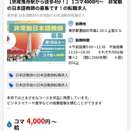
【京成曳舟駅から徒歩4分！】 1コマ4000円〜 非常勤
等）
の日本語教師の募集です！の転職求人
・制作進行管理事務の転職求人
東京都 日本語教師の非常勤の日本語教師転職求人
勤務地
東京都墨田区京島1-20-1 上智ビル
勤務時間
＊午前授業9:00～12:30 午後授業
13:10～16:30 それぞれ90分授
業×2 （間に20分休憩） ＊週1
日以上
日本語教師の日本語教師転職求人
日本語学校の日本語教師転職求人
本校ではさまざまなコースを学生に用意しています。
ビジネスマナーや進学などの授業経験を積むことができます
①一般留学コース
4,000
②特別進学コース
コマ
円 〜
③ビジネスプログラム
給
④聴講コース