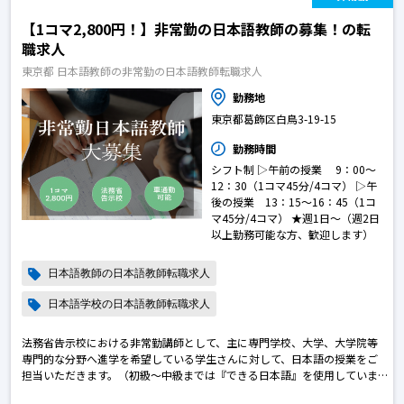
【1コマ2,800円！】非常勤の日本語教師の募集！の転
職求人
東京都 日本語教師の非常勤の日本語教師転職求人
勤務地
東京都葛飾区白鳥3-19-15
勤務時間
シフト制 ▷午前の授業 9：00～
12：30（1コマ45分/4コマ） ▷午
後の授業 13：15～16：45（1コ
マ45分/4コマ） ★週1日～（週2日
以上勤務可能な方、歓迎します）
日本語教師の日本語教師転職求人
日本語学校の日本語教師転職求人
法務省告示校における非常勤講師として、主に専門学校、大学、大学院等
専門的な分野へ進学を希望している学生さんに対して、日本語の授業をご
担当いただきます。（初級～中級までは『できる日本語』を使用していま
す。）