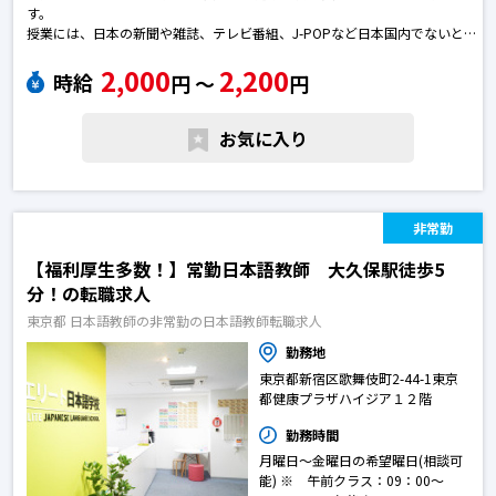
す。
授業には、日本の新聞や雑誌、テレビ番組、J-POPなど日本国内でないと
触れられない生教材を取り入れ、
2,000
2,200
政治、経済、文化、芸術・芸能からサブカルチャーに至るまで、日本につ
時給
円 〜
円
いて様々な分野の理解を助ける取り組みがなされています。
進学実績も豊富で、進学指導をしっかりされたい方には良い環境となって
おります。日本語教師の転職求人
お気に入り
非常勤
【福利厚生多数！】常勤日本語教師 大久保駅徒歩5
分！の転職求人
東京都 日本語教師の非常勤の日本語教師転職求人
勤務地
東京都新宿区歌舞伎町2-44-1東京
都健康プラザハイジア１２階
勤務時間
月曜日～金曜日の希望曜日(相談可
能) ※ 午前クラス：09：00～