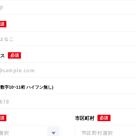
須
必須
ス
角数字10~11桁 ハイフン無し)
須
必須
市区町村