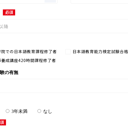
必須
学院での日本語教育課程修了者
日本語教育能力検定試験合
養成講座420時間課程修了者
験の有無
3年未満
なし
須