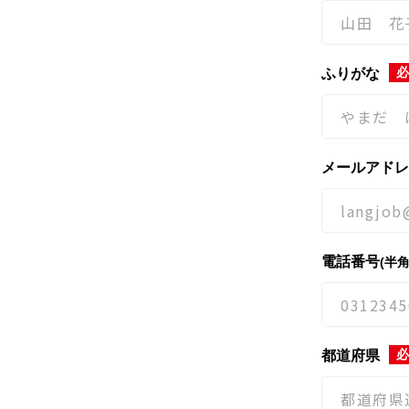
必
ふりがな
メールアドレ
電話番号
(半
必
都道府県