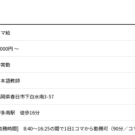
コマ給
,000円 〜
非常勤
日本語教師
岡県春日市下白水南3-57
博多南駅 徒歩16分
勤務時間] 8:40～16:25の間で1日1コマから勤務可（90分／コ