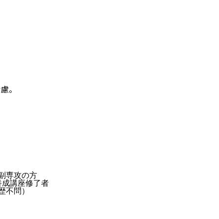
考慮。
副専攻の方
養成講座修了者
歴不問）