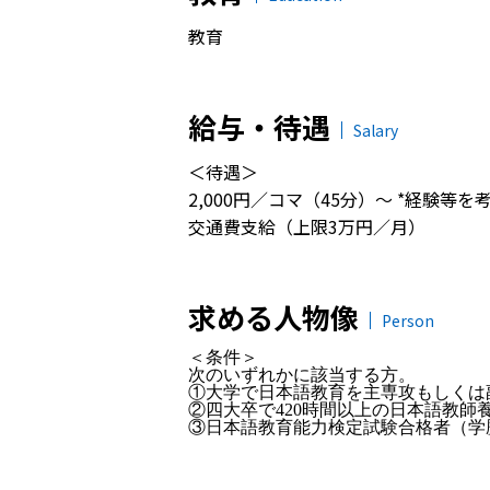
教育
給与・待遇
Salary
＜待遇＞
2,000円／コマ（45分）～ *経験等を
交通費支給（上限3万円／月）
求める人物像
Person
＜条件＞
次のいずれかに該当する方。
①大学で日本語教育を主専攻もしくは
②四大卒で420時間以上の日本語教師
③日本語教育能力検定試験合格者（学