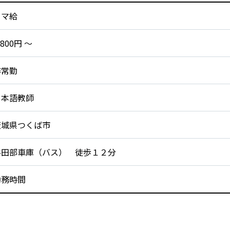
コマ給
,800円 〜
非常勤
日本語教師
茨城県つくば市
谷田部車庫（バス） 徒歩１２分
勤務時間