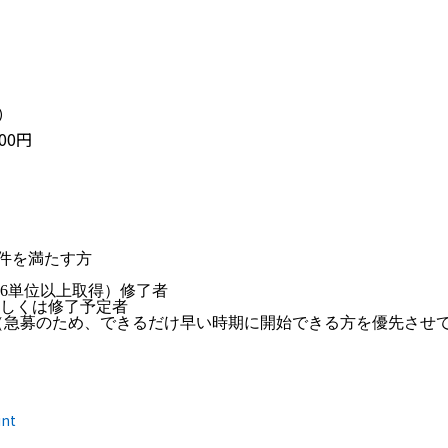
）
00円
件を満たす方
26単位以上取得）修了者
もしくは修了予定者
方。（急募のため、できるだけ早い時期に開始できる方を優先させ
int