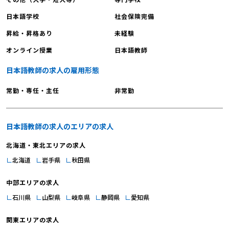
についての詳細な説明を聞くことで、長沼スクールが求める人物像を明確に把
握できます。これは、今後の選考プロセスにおいて、自身が効果的な自己アピ
日本語学校
社会保険完備
ールをするための大きなヒントになります。 理由④：穏やかな教職員と直接交
昇給・昇格あり
未経験
流できる！ 職場の雰囲気を最も感じられるのは、実際に働く人との交流です。
オンライン授業
日本語教師
説明会で教職員と話すことで、協調性が根付いた穏やかな職場のリアルを肌で
感じ取ることができます。 今すぐ、あなたの日本語教師としてのキャリアを
日本語教師の求人の雇用形態
スタートさせましょう！ 教育に集中できる環境、充実したワークライフバラン
ス、そして何より学生の成長を間近で感じられる大きなやりがい。 長沼スクー
常勤・専任・主任
非常勤
ルは、あなたが理想とする日本語教師の姿を実現できる場所です。 夢を「いつ
か」ではなく「今」に変えるための最初の一歩は、行動することです。 まずは
採用説明会にご参加いただき、その目で理想の職場をご確認ください。 ▼長
日本語教師の求人のエリアの求人
沼スクール採用説明会へのお申し込みはこちら！ 読み込んでいます… 上記フ
北海道・東北エリアの求人
ォームから入力できない方は、⇩クリックいただき別ページにてご予約くださ
北海道
岩手県
秋田県
い。 👉長沼スクール 12月22日(月)14時説明会予約 次回の開催日程：2025年
12月22日(月) 14:00～16:30 開催内容: 学校紹介、採用について、質疑応答、
中部エリアの求人
学校施設見学、個別相談 開催場所: 長沼スクール 東京日本語学校 〒150-
石川県
山梨県
岐阜県
静岡県
愛知県
0036 東京都渋谷区南平台町１６−２６ 最寄り駅： 渋谷駅 徒歩12分 神泉駅 南
口 徒歩7分 広域地図で開く 詳細・最新の日程確認・お申し込みは上記リンクよ
関東エリアの求人
り 説明会でお会いできることを心より楽しみにしています！ 最後に、紹介動