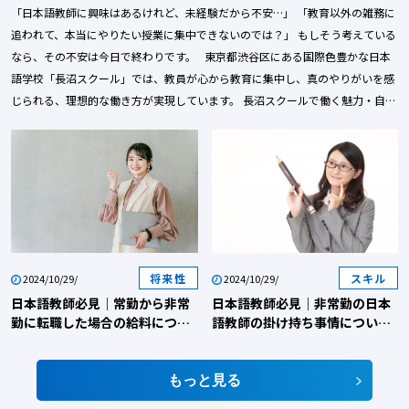
明会に参加しませんか？
「日本語教師に興味はあるけれど、未経験だから不安…」 「教育以外の雑務に
追われて、本当にやりたい授業に集中できないのでは？」 もしそう考えている
なら、その不安は今日で終わりです。 東京都渋谷区にある国際色豊かな日本
語学校「長沼スクール」では、教員が心から教育に集中し、真のやりがいを感
じられる、理想的な働き方が実現しています。 長沼スクールで働く魅力・自分
のキャリアを加速させる採用説明会への参加メリットを徹底解説します！！
1. 「教師の仕事＝雑務に追われる」を覆す！長沼スクール３つの魅力 【教員
が最高のパフォーマンスを発揮できるように】長沼スクールでは、教育以外の
負担を徹底的に排除し、先生の時間を学習者の成長のために使える環境を整備
しています。 魅力①：教育に100%集中！「授業以外の業務なし」の働き方革
命 「テスト作成、進路指導、校内イベントの準備…」 日本語学校の仕事は多
岐にわたりますが、長沼スクールでは授業以外の事務作業や管理業務を専門の
スタッフが担当しています。 これにより、教員は教材研究や質の高い授業の提
将来性
スキル
2024/10/29/
2024/10/29/
供に専念できます。 ワークライフバランスを重視した環境で、プライベートも
日本語教師必見｜常勤から非常
日本語教師必見｜非常勤の日本
充実させながら、教育者としてのミッションを追求できるのです。 魅力②：
勤に転職した場合の給料につい
語教師の掛け持ち事情について
て解説！
解説！
真のやりがいを追求！学生と深く向き合える少人数制 長沼スクールでは、台
湾をはじめ世界約40か国から集まる学生に対し、1クラス15名ほどの少人数制
もっと見る
を採用しています。 大人数のクラスでは難しい、「学生一人ひとりの個性や理
解度を把握し、丁寧に向き合う」教育が可能です。目の前の学生が、あなたの