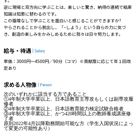
す。
逆に現場と双方向に学ぶことは、楽しいと驚き、納得の連続で結果
知識は知恵に替わるのです。
この循環なしで学ぶことを面白いと感じることができますか?
やらされることから脱出し、「~しよう」という自らの力に気づ
き、創造の楽しみをかみしめるために我々は日々努力します。
給与・待遇
Salary
単価：3000円～4500円／90分（コマ）※貢献度に応じて年１回改
定あり
求める人物像
Person
次のいずれかに該当する方であること
①4年制大学卒業以上、日本語教育主専攻もしくは副専攻履
修者
②4年制大学卒業以上、日本語教育能力検定試験合格者
③4年制大学卒業以上、かつ420時間以上の教師養成講座修
了者
原則2022年4月以降勤務開始可能な方（学生入国状況によっ
て変更の可能性あり）