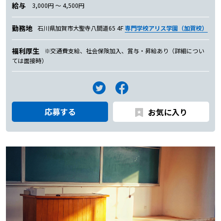
給与
3,000円 〜 4,500円
勤務地
石川県加賀市大聖寺八間道65 4F
専門学校アリス学園（加賀校）
福利厚生
※交通費支給、社会保険加入、賞与・昇給あり（詳細につい
ては面接時）
応募する
お気に入り