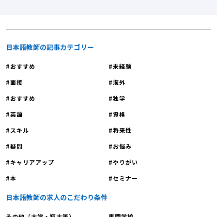
教えによって日本語を習得し、夢を叶えていく姿を間近で見られる。これこそ
が、日本語教師最大のやりがいではないでしょうか。 魅力③：未経験・ブラ
ンクありでも安心！「協調性」が根付いた職場文化 「穏やかな教職員が多
く、互いに協力し合う体制が根づいた職場」—これは長沼スクールの大きな強
日本語教師の記事カテゴリー
みです。 新しい環境に飛び込む未経験者の方も、ブランクがある方も、安心し
おすすめ
未経験
てスタートできる万全のサポート体制があります。ベテラン教員がそばにいる
環境で、不安をすぐに解消し、教員として着実に成長できます。 2. 【最速で
面接
海外
夢を現実に】説明会に参加すべき４つの理由 「長沼スクールで働きたい！」と
おすすめ
独学
思ったら、次のステップは採用説明会への参加です。 説明会は単なる情報提供
英語
資格
の場ではありません。 疑問を解消し、不安を自信に変え、採用への最短ルート
を確保するための重要な機会です。 理由①：実際の現場を見て、働くイメー
スキル
将来性
ジを明確にできる！ 資料やウェブサイトだけではわからない、学校施設の見学
疑問
お悩み
ができます。学生が学ぶ教室、教員室の雰囲気、渋谷という立地の良さなど、
働くイメージを具体的に持つことで、モチベーションが格段に上がります。 理
キャリアアップ
やりがい
由②：個別相談で「あなたの不安」をプロが解消！ 「未経験だけど、どのよう
本
セミナー
な研修があるの？」「自分の資格で応募できる？」など、採用や待遇に関する
具体的な質問を、採用担当者や現役教員に直接相談できます。じっくり話せる
日本語教師の求人のこだわり条件
貴重なチャンスです。 理由③：学校の理念や採用方針を深く理解できる 採用
その他（大学・短大等）
専門学校