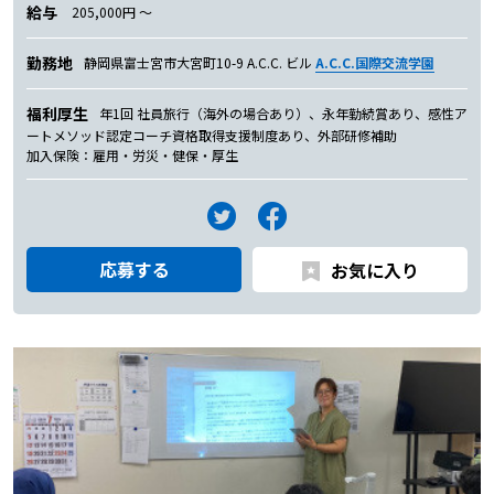
給与
205,000円 〜
勤務地
静岡県富士宮市大宮町10-9 A.C.C. ビル
A.C.C.国際交流学園
福利厚生
年1回 社員旅行（海外の場合あり）、永年勤続賞あり、感性ア
ートメソッド認定コーチ資格取得支援制度あり、外部研修補助
加入保険：雇用・労災・健保・厚生
応募する
お気に入り