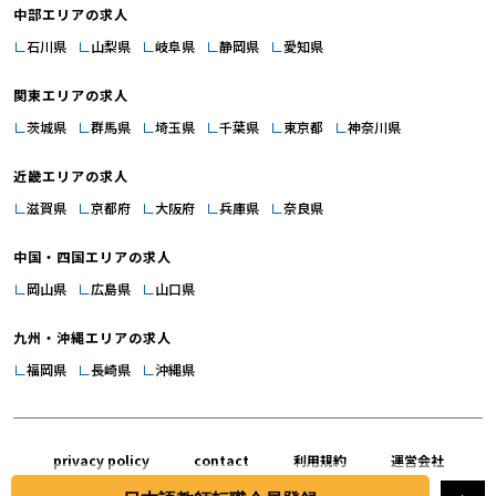
中部エリアの求人
ります。このように、常に学び、成長し続けることが教師としての専門性を高
石川県
山梨県
岐阜県
静岡県
愛知県
め、やりがいにつながっていくでしょう。 学生との関わり 【日本語教師へ
の転職｜日本語教師のやりがい1】学生から感謝の言葉をもらえる 日本語教師
関東エリアの求人
のやりがい1つ目は『学生から感謝の言葉をもらえる』です。「先生のおかげ
で日本語が好きになりました」「日本語を学んで人生が変わりました」といっ
茨城県
群馬県
埼玉県
千葉県
東京都
神奈川県
た言葉を学生から直接聞けることは、教師として最高の報酬です。自分の教え
近畿エリアの求人
が学生の人生にポジティブな影響を与えたという実感は、教師としてのモチベ
ーションを高め、さらなる努力への原動力となるでしょう。「日本語教師の魅
滋賀県
京都府
大阪府
兵庫県
奈良県
力とやりがいは？」でも同様のことを伝えています。 【日本語教師への転職
中国・四国エリアの求人
｜日本語教師のやりがい2】学生の成長を身近で感じられる 日本語教師のやり
がい2つ目は『学生の成長を身近で感じられる』です。学生が「できなかっ
岡山県
広島県
山口県
た」ことが「できるようになる」瞬間に立ち会えることは、教師冥利に尽きる
九州・沖縄エリアの求人
喜びです。したがって、学生の成長の過程に寄り添い、サポートできることは
日本語教師の大きなやりがいの一つといえます。最初は「こんにちは」も言え
福岡県
長崎県
沖縄県
なかった学生が、流暢に日本語で会話をするようになる過程を目の当たりにで
きるのは、何物にも代えがたい経験となるでしょう。「日本語教師の仕事内容
を詳しく解説！教師としてのやりがいは？」や「日本語教師のやりがい・楽し
privacy policy
contact
利用規約
運営会社
さ・魅力」でも同様のことを伝えています。 【日本語教師への転職｜日本語