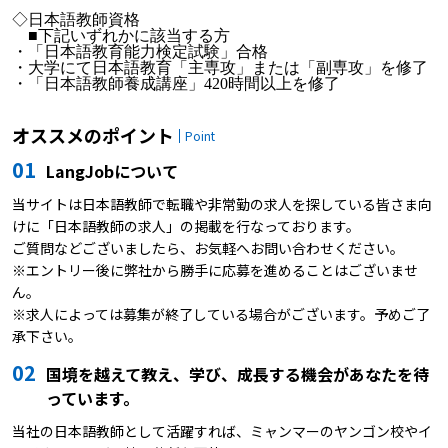
◇日本語教師資格
■下記いずれかに該当する方
・「日本語教育能力検定試験」合格
・大学にて日本語教育「主専攻」または「副専攻」を修了
・「日本語教師養成講座」420時間以上を修了
オススメのポイント
Point
01
LangJobについて
当サイトは日本語教師で転職や非常勤の求人を探している皆さま向
けに「日本語教師の求人」の掲載を行なっております。
ご質問などございましたら、お気軽へお問い合わせください。
※エントリー後に弊社から勝手に応募を進めることはございませ
ん。
※求人によっては募集が終了している場合がございます。予めご了
承下さい。
02
国境を越えて教え、学び、成長する機会があなたを待
っています。
当社の日本語教師として活躍すれば、ミャンマーのヤンゴン校やイ