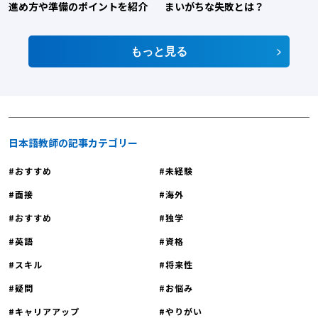
る機会となります。そのため日本語を教える過程で、教師自身も日本の多様な
進め方や準備のポイントを紹介
まいがちな失敗とは？
側面を再発見し、新たな視点で自国を見つめ直すことができます。日本語教師
は、より魅力的な授業を作り上げるために、常に日本に関する知識を更新し、
もっと見る
深めていく必要があるでしょう。「日本語教師のやりがいとは」や「日本語教
師のやりがいや魅力を解説！どんな人が向いている」でも同様のことを伝えて
います。 【日本語教師への転職｜日本語教師のやりがい2】学び続けることが
できる 日本語教師のやりがい2つ目は『学び続けることができる』です。日本
語教師の仕事は、決して単調ではありません。新しい教授法、最新の言語学理
論、効果的な教材の開発など、常に学ぶべきことがあります。また、学生の多
日本語教師の記事カテゴリー
様なニーズに応えるために、柔軟な思考力と創造性が求められます。したがっ
おすすめ
未経験
て、日本語教師の仕事では、現状に満足することなく、常に学び続けることが
重要です。日本語教師は「教える」立場でありながら、同時に「学ぶ」立場で
面接
海外
もあるため、知的好奇心を満たし続けることができるでしょう。「日本語教師
おすすめ
独学
のやりがいとは？やっぱりこの仕事が好き」や「日本語教師のやりがいについ
て解説しているサイト」でも同様のことを伝えています。 【日本語教師への
英語
資格
転職｜日本語教師のやりがい3】新たな発見や気づきがある 日本語教師のやり
スキル
将来性
がい3つ目は『新たな発見や気づきがある』です。日本語教師は、学生との対
疑問
お悩み
話を通じて、自分の母語である日本語の新たな側面に気づくことも少なくあり
ません。「なぜこの表現を使うのか」「この文法規則の例外は何か」といった
キャリアアップ
やりがい