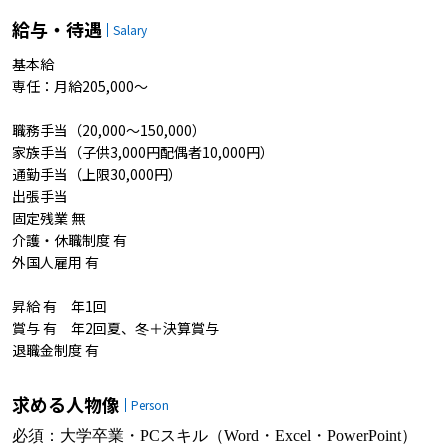
給与・待遇
Salary
基本給
専任：月給205,000～
職務手当（20,000～150,000）
家族手当（子供3,000円配偶者10,000円）
通勤手当（上限30,000円）
出張手当
固定残業 無
介護・休職制度 有
外国人雇用 有
昇給 有 年1回
賞与 有 年2回夏、冬＋決算賞与
退職金制度 有
求める人物像
Person
必須：大学卒業・PCスキル（Word・Excel・PowerPoint）