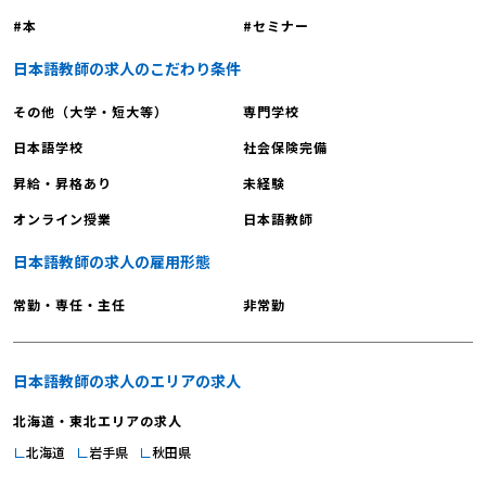
質問に答えるプロセスで、教師自身も日本語の奥深さを再認識し、言語に対す
本
セミナー
る洞察を深めていけます。日本語教師は授業を通じて、日々、新たな発見や気
づきがあるでしょう。「日本語教師のやりがいとは？仕事の苦労や将来性もご
日本語教師の求人のこだわり条件
紹介」でも同様のことを伝えています。 【日本語教師への転職｜日本語教師
その他（大学・短大等）
専門学校
のやりがい4】世界中で働くことができる 日本語教師のやりがい4つ目は『世
界中で働くことができる』です。日本語教師という職業は、世界中で需要があ
日本語学校
社会保険完備
ります。特に近年は「和食」の世界無形文化遺産登録や「富士山」の世界文化
昇給・昇格あり
未経験
遺産登録などの影響により、海外において日本文化や日本語への関心が高まっ
オンライン授業
日本語教師
ています。したがって、教師としてのスキルを海外の教育機関で提供すること
も可能です。海外の教育機関で日本の魅力を伝え、さらに興味を持ってもらえ
日本語教師の求人の雇用形態
たり、日本の文化に共感してもらえたりすることは、非常にやりがいを感じる
でしょう。「日本語教師のやりがいを聞いてみよう」や「日本語教師のやりが
常勤・専任・主任
非常勤
いについて解説しているサイト」、もしくは「日本語教師はやめたほうがい
い？」でも同様のことを伝えています。 【日本語教師への転職｜日本語教師
のやりがい5】指導力が向上する 日本語教師のやりがい5つ目は『指導力が向
日本語教師の求人のエリアの求人
上する』です。日本語教師として経験を積むにつれ、授業の進め方や説明の仕
北海道・東北エリアの求人
方が上達していくことを実感できます。また、学生の反応を観察し、意見を聞
北海道
岩手県
秋田県
くことで、より効果的な指導方法を見出すことができます。さらに、研修やワ
ークショップへの参加、他の教師との情報交換なども、自分を高める機会とな