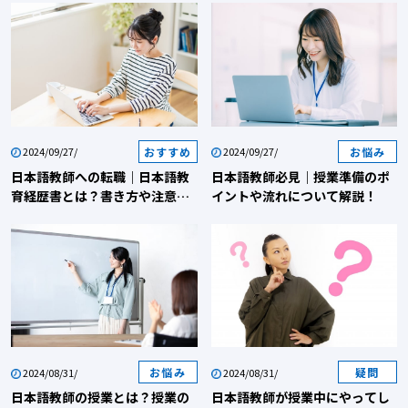
は？ 日本語教師への転職を検討中の方に“やりがい”を紹介｜日本語を教える際
のポイント 日本語教師への転職を検討中の方に“やりがい”を紹介｜転職を考え
ている方へ 日本語教師への転職を検討中の方に“やりがい”を紹介｜そもそも
日本語教師とは？ まずは、「日本語教師」について説明します。日本語教師
は、日本語を教える教師です。具体的には、日本語を母語としない外国人に対
して、日本語や日本の歴史、文化、社会、流行を伝え、時には進学や生活など
のサポートをします。なお、日本語教師は「国語」を教える教師ではありませ
おすすめ
お悩み
2024/09/27/
2024/09/27/
ん。外国語として「日本語」を教える語学の教師です。したがって、日本語に
日本語教師への転職｜日本語教
日本語教師必見｜授業準備のポ
関する知識だけでなく、異文化間コミュニケーション教育、発音などの専門的
育経歴書とは？書き方や注意点
イントや流れについて解説！
を紹介
な知識と指導技術が必要です。日本語教師について詳しく知りたい方は「日本
語教師の魅力とは？」や「日本語教師とは」をご覧ください。 日本語教師へ
の転職を検討中の方に“やりがい”を紹介｜日本語教師のやりがいとは？ 日本語
教師として働くことは、魅力的で刺激的な経験の連続です。ここでは、日本語
教師としてのやりがいを「教師としての成長」と「学生との関わり」という2
つの観点からご紹介していきます。 教師としての成長 【日本語教師への転職
｜日本語教師のやりがい1】日本について深く知ることができる 日本語教師の
やりがい1つ目は『日本について深く知ることができる』です。日本語を教え
お悩み
疑問
2024/08/31/
2024/08/31/
ることは、日本の言語だけでなく、文化、歴史、社会についても深く掘り下げ
日本語教師の授業とは？授業の
日本語教師が授業中にやってし