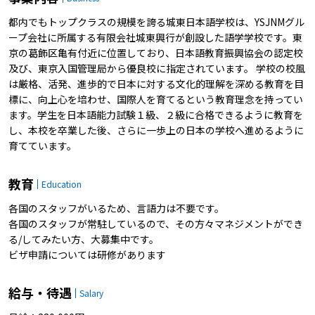
都内でもトップクラスの規模を誇る城東日本語学校は、YSJNMグル
ープ会社に所属する有限会社城東興行が創設した語学学校です。東
京の葛飾区亀有付近に位置しており、日本語教育振興協会の認定校
及び、東京入国管理局から優良校に指定されています。 学校の校風
は厳格、活発、進歩的で日本に対する文化的理解を深める教育を目
標に、向上心を培わせ、国際人を育てるという教育理念を持ってい
ます。学生を日本語能力試験１級、２級に合格できるように教育を
し、本校を卒業した後、さらに一歩上の日本の学校へ進めるように
育てています。
教育
Education
各国のスタッフがいるため、言語力は不要です。
各国のスタッフが常駐しているので、その方々マネジメントができ
る/してみたい方、大募集中です。
ビザ申請については研修があります
給与・待遇
Salary