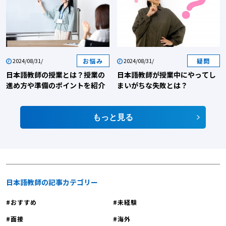
教師として働くことは、魅力的で刺激的な経験の連続です。ここでは、日本語
教師としてのやりがいを「教師としての成長」と「学生との関わり」という2
つの観点からご紹介していきます。 教師としての成長 【日本語教師への転職
｜日本語教師のやりがい1】日本について深く知ることができる 日本語教師の
やりがい1つ目は『日本について深く知ることができる』です。日本語を教え
お悩み
疑問
2024/08/31/
2024/08/31/
ることは、日本の言語だけでなく、文化、歴史、社会についても深く掘り下げ
日本語教師の授業とは？授業の
日本語教師が授業中にやってし
る機会となります。そのため日本語を教える過程で、教師自身も日本の多様な
進め方や準備のポイントを紹介
まいがちな失敗とは？
側面を再発見し、新たな視点で自国を見つめ直すことができます。日本語教師
は、より魅力的な授業を作り上げるために、常に日本に関する知識を更新し、
もっと見る
深めていく必要があるでしょう。「日本語教師のやりがいとは」や「日本語教
師のやりがいや魅力を解説！どんな人が向いている」でも同様のことを伝えて
います。 【日本語教師への転職｜日本語教師のやりがい2】学び続けることが
できる 日本語教師のやりがい2つ目は『学び続けることができる』です。日本
語教師の仕事は、決して単調ではありません。新しい教授法、最新の言語学理
論、効果的な教材の開発など、常に学ぶべきことがあります。また、学生の多
日本語教師の記事カテゴリー
様なニーズに応えるために、柔軟な思考力と創造性が求められます。したがっ
おすすめ
未経験
て、日本語教師の仕事では、現状に満足することなく、常に学び続けることが
重要です。日本語教師は「教える」立場でありながら、同時に「学ぶ」立場で
面接
海外