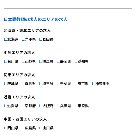
いについて解説しているサイト」、もしくは「日本語教師はやめたほうがい
い？」でも同様のことを伝えています。 【日本語教師への転職｜日本語教師
のやりがい5】指導力が向上する 日本語教師のやりがい5つ目は『指導力が向
日本語教師の求人のエリアの求人
上する』です。日本語教師として経験を積むにつれ、授業の進め方や説明の仕
北海道・東北エリアの求人
方が上達していくことを実感できます。また、学生の反応を観察し、意見を聞
北海道
岩手県
秋田県
くことで、より効果的な指導方法を見出すことができます。さらに、研修やワ
ークショップへの参加、他の教師との情報交換なども、自分を高める機会とな
中部エリアの求人
ります。このように、常に学び、成長し続けることが教師としての専門性を高
石川県
山梨県
岐阜県
静岡県
愛知県
め、やりがいにつながっていくでしょう。 学生との関わり 【日本語教師へ
の転職｜日本語教師のやりがい1】学生から感謝の言葉をもらえる 日本語教師
関東エリアの求人
のやりがい1つ目は『学生から感謝の言葉をもらえる』です。「先生のおかげ
で日本語が好きになりました」「日本語を学んで人生が変わりました」といっ
茨城県
群馬県
埼玉県
千葉県
東京都
神奈川県
た言葉を学生から直接聞けることは、教師として最高の報酬です。自分の教え
近畿エリアの求人
が学生の人生にポジティブな影響を与えたという実感は、教師としてのモチベ
ーションを高め、さらなる努力への原動力となるでしょう。「日本語教師の魅
滋賀県
京都府
大阪府
兵庫県
奈良県
力とやりがいは？」でも同様のことを伝えています。 【日本語教師への転職
中国・四国エリアの求人
｜日本語教師のやりがい2】学生の成長を身近で感じられる 日本語教師のやり
がい2つ目は『学生の成長を身近で感じられる』です。学生が「できなかっ
岡山県
広島県
山口県
た」ことが「できるようになる」瞬間に立ち会えることは、教師冥利に尽きる