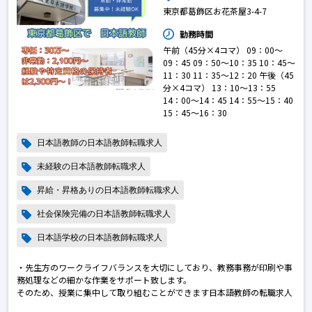
東京都葛飾区お花茶屋3-4-7
勤務時間
午前（45分×4コマ） 09：00～
09：45 09：50～10：35 10：45～
11：30 11：35～12：20 午後（45
分×4コマ） 13：10～13：55
14：00～14：45 14：55～15：40
15：45～16：30
日本語教師の日本語教師転職求人
未経験の日本語教師転職求人
昇給・昇格ありの日本語教師転職求人
社会保険完備の日本語教師転職求人
日本語学校の日本語教師転職求人
・先生方のワークライフバランスを大切にしており、教務事務が印刷や事
務処理などの細かな作業をサポート致します。
そのため、授業に集中して取り組むことができます日本語教師の転職求人