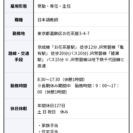
雇用形態
常勤・専任・主任
職種
日本語教師
勤務地
東京都葛飾区お花茶屋3-4-7
京成線「お花茶屋駅」 徒歩12分 JR常磐線「亀
路線・交通
有駅」 徒歩20分(バス10分) JR常磐線「綾瀬
手段
駅」 バス15分 ※ JR常磐線は地下鉄千代田線と
直通
8:30～17:30（休憩1時間）
勤務時間
※長期休み期間中 勤務時間：9：00～17：
00（休憩1時間）
年間休日127日
休日休暇
土 日 祝日 休み
・家族手当
・住宅手当