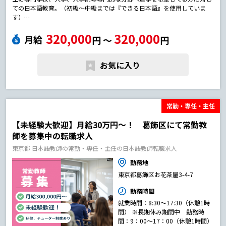
ての日本語教育。（初級～中級までは『できる日本語』を使用していま
す）
●日本語授業
320,000
320,000
●学生管理
月給
円 〜
円
●アクティビティ、行事計画、実施
●進路指導 等
＊日々学生とふれあい、成長を実感できるのが専任講師の魅力です！日本
お気に入り
語教師の転職求人
常勤・専任・主任
【未経験大歓迎】月給30万円～！ 葛飾区にて常勤教
師を募集中の転職求人
東京都 日本語教師の常勤・専任・主任の日本語教師転職求人
勤務地
東京都葛飾区お花茶屋3-4-7
勤務時間
就業時間：8:30～17:30（休憩1時
間） ※長期休み期間中 勤務時
間：9：00～17：00（休憩1時間）