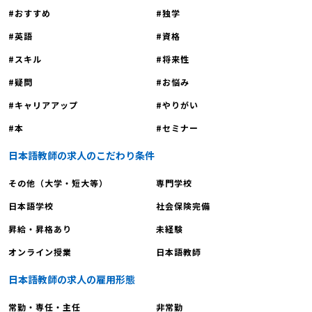
もあるため、知的好奇心を満たし続けることができるでしょう。「日本語教師
おすすめ
独学
のやりがいとは？やっぱりこの仕事が好き」や「日本語教師のやりがいについ
て解説しているサイト」でも同様のことを伝えています。 【日本語教師への
英語
資格
転職｜日本語教師のやりがい3】新たな発見や気づきがある 日本語教師のやり
スキル
将来性
がい3つ目は『新たな発見や気づきがある』です。日本語教師は、学生との対
疑問
お悩み
話を通じて、自分の母語である日本語の新たな側面に気づくことも少なくあり
ません。「なぜこの表現を使うのか」「この文法規則の例外は何か」といった
キャリアアップ
やりがい
質問に答えるプロセスで、教師自身も日本語の奥深さを再認識し、言語に対す
本
セミナー
る洞察を深めていけます。日本語教師は授業を通じて、日々、新たな発見や気
づきがあるでしょう。「日本語教師のやりがいとは？仕事の苦労や将来性もご
日本語教師の求人のこだわり条件
紹介」でも同様のことを伝えています。 【日本語教師への転職｜日本語教師
その他（大学・短大等）
専門学校
のやりがい4】世界中で働くことができる 日本語教師のやりがい4つ目は『世
界中で働くことができる』です。日本語教師という職業は、世界中で需要があ
日本語学校
社会保険完備
ります。特に近年は「和食」の世界無形文化遺産登録や「富士山」の世界文化
昇給・昇格あり
未経験
遺産登録などの影響により、海外において日本文化や日本語への関心が高まっ
オンライン授業
日本語教師
ています。したがって、教師としてのスキルを海外の教育機関で提供すること
も可能です。海外の教育機関で日本の魅力を伝え、さらに興味を持ってもらえ
日本語教師の求人の雇用形態
たり、日本の文化に共感してもらえたりすることは、非常にやりがいを感じる
でしょう。「日本語教師のやりがいを聞いてみよう」や「日本語教師のやりが
常勤・専任・主任
非常勤