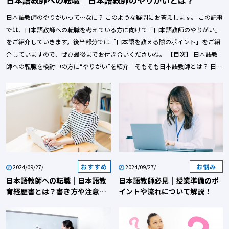
日本語教師への転職｜日本語教師のやりがいとは？
日本語教師のやりがいって…なに？ このような疑問にお答えします。 この記事
では、日本語教師への転職を考えている方に向けて『日本語教師のやりがい』
をご紹介していきます。後半部分では「日本語を教える際のポイント」をご紹
介していますので、ぜひ最後までお付き合いくださいね。 【目次】 日本語教
師への転職を検討中の方に“やりがい”を紹介｜そもそも日本語教師とは？ 日本
語教師への転職を検討中の方に“やりがい”を紹介｜日本語教師のやりがいと
は？ 日本語教師への転職を検討中の方に“やりがい”を紹介｜日本語を教える際
のポイント 日本語教師への転職を検討中の方に“やりがい”を紹介｜転職を考え
ている方へ 日本語教師への転職を検討中の方に“やりがい”を紹介｜そもそも
日本語教師とは？ まずは、「日本語教師」について説明します。日本語教師
は、日本語を教える教師です。具体的には、日本語を母語としない外国人に対
して、日本語や日本の歴史、文化、社会、流行を伝え、時には進学や生活など
のサポートをします。なお、日本語教師は「国語」を教える教師ではありませ
おすすめ
お悩み
2024/09/27/
2024/09/27/
ん。外国語として「日本語」を教える語学の教師です。したがって、日本語に
日本語教師への転職｜日本語教
日本語教師必見｜授業準備のポ
関する知識だけでなく、異文化間コミュニケーション教育、発音などの専門的
育経歴書とは？書き方や注意点
イントや流れについて解説！
を紹介
な知識と指導技術が必要です。日本語教師について詳しく知りたい方は「日本
語教師の魅力とは？」や「日本語教師とは」をご覧ください。 日本語教師へ
の転職を検討中の方に“やりがい”を紹介｜日本語教師のやりがいとは？ 日本語