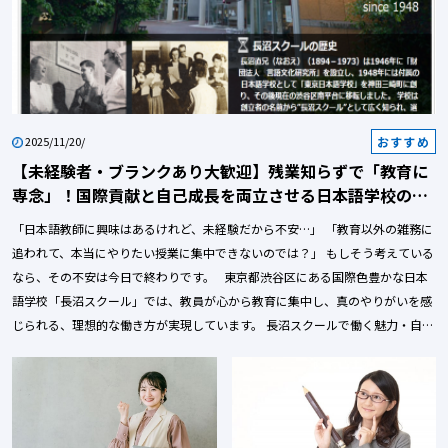
おすすめ
2025/11/20/
【未経験者・ブランクあり大歓迎】残業知らずで「教育に
専念」！国際貢献と自己成長を両立させる日本語学校の説
明会に参加しませんか？
「日本語教師に興味はあるけれど、未経験だから不安…」 「教育以外の雑務に
追われて、本当にやりたい授業に集中できないのでは？」 もしそう考えている
なら、その不安は今日で終わりです。 東京都渋谷区にある国際色豊かな日本
語学校「長沼スクール」では、教員が心から教育に集中し、真のやりがいを感
じられる、理想的な働き方が実現しています。 長沼スクールで働く魅力・自分
のキャリアを加速させる採用説明会への参加メリットを徹底解説します！！
1. 「教師の仕事＝雑務に追われる」を覆す！長沼スクール３つの魅力 【教員
が最高のパフォーマンスを発揮できるように】長沼スクールでは、教育以外の
負担を徹底的に排除し、先生の時間を学習者の成長のために使える環境を整備
しています。 魅力①：教育に100%集中！「授業以外の業務なし」の働き方革