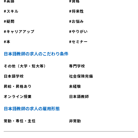
英語
資格
の場ではありません。 疑問を解消し、不安を自信に変え、採用への最短ルート
を確保するための重要な機会です。 理由①：実際の現場を見て、働くイメー
スキル
将来性
ジを明確にできる！ 資料やウェブサイトだけではわからない、学校施設の見学
疑問
お悩み
ができます。学生が学ぶ教室、教員室の雰囲気、渋谷という立地の良さなど、
働くイメージを具体的に持つことで、モチベーションが格段に上がります。 理
キャリアアップ
やりがい
由②：個別相談で「あなたの不安」をプロが解消！ 「未経験だけど、どのよう
本
セミナー
な研修があるの？」「自分の資格で応募できる？」など、採用や待遇に関する
具体的な質問を、採用担当者や現役教員に直接相談できます。じっくり話せる
日本語教師の求人のこだわり条件
貴重なチャンスです。 理由③：学校の理念や採用方針を深く理解できる 採用
その他（大学・短大等）
専門学校
についての詳細な説明を聞くことで、長沼スクールが求める人物像を明確に把
握できます。これは、今後の選考プロセスにおいて、自身が効果的な自己アピ
日本語学校
社会保険完備
ールをするための大きなヒントになります。 理由④：穏やかな教職員と直接交
昇給・昇格あり
未経験
流できる！ 職場の雰囲気を最も感じられるのは、実際に働く人との交流です。
オンライン授業
日本語教師
説明会で教職員と話すことで、協調性が根付いた穏やかな職場のリアルを肌で
感じ取ることができます。 今すぐ、あなたの日本語教師としてのキャリアを
日本語教師の求人の雇用形態
スタートさせましょう！ 教育に集中できる環境、充実したワークライフバラン
ス、そして何より学生の成長を間近で感じられる大きなやりがい。 長沼スクー
常勤・専任・主任
非常勤
ルは、あなたが理想とする日本語教師の姿を実現できる場所です。 夢を「いつ
か」ではなく「今」に変えるための最初の一歩は、行動することです。 まずは