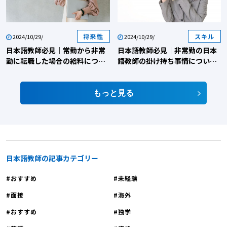
命 「テスト作成、進路指導、校内イベントの準備…」 日本語学校の仕事は多
岐にわたりますが、長沼スクールでは授業以外の事務作業や管理業務を専門の
スタッフが担当しています。 これにより、教員は教材研究や質の高い授業の提
将来性
スキル
2024/10/29/
2024/10/29/
供に専念できます。 ワークライフバランスを重視した環境で、プライベートも
日本語教師必見｜常勤から非常
日本語教師必見｜非常勤の日本
充実させながら、教育者としてのミッションを追求できるのです。 魅力②：
勤に転職した場合の給料につい
語教師の掛け持ち事情について
て解説！
解説！
真のやりがいを追求！学生と深く向き合える少人数制 長沼スクールでは、台
湾をはじめ世界約40か国から集まる学生に対し、1クラス15名ほどの少人数制
もっと見る
を採用しています。 大人数のクラスでは難しい、「学生一人ひとりの個性や理
解度を把握し、丁寧に向き合う」教育が可能です。目の前の学生が、あなたの
教えによって日本語を習得し、夢を叶えていく姿を間近で見られる。これこそ
が、日本語教師最大のやりがいではないでしょうか。 魅力③：未経験・ブラ
ンクありでも安心！「協調性」が根付いた職場文化 「穏やかな教職員が多
く、互いに協力し合う体制が根づいた職場」—これは長沼スクールの大きな強
日本語教師の記事カテゴリー
みです。 新しい環境に飛び込む未経験者の方も、ブランクがある方も、安心し
おすすめ
未経験
てスタートできる万全のサポート体制があります。ベテラン教員がそばにいる
環境で、不安をすぐに解消し、教員として着実に成長できます。 2. 【最速で
面接
海外
夢を現実に】説明会に参加すべき４つの理由 「長沼スクールで働きたい！」と
おすすめ
独学
思ったら、次のステップは採用説明会への参加です。 説明会は単なる情報提供