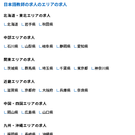
採用説明会にご参加いただき、その目で理想の職場をご確認ください。 ▼長
日本語教師の求人のエリアの求人
沼スクール採用説明会へのお申し込みはこちら！ 読み込んでいます… 上記フ
北海道・東北エリアの求人
ォームから入力できない方は、⇩クリックいただき別ページにてご予約くださ
北海道
岩手県
秋田県
い。 👉長沼スクール 12月22日(月)14時説明会予約 次回の開催日程：2025年
12月22日(月) 14:00～16:30 開催内容: 学校紹介、採用について、質疑応答、
中部エリアの求人
学校施設見学、個別相談 開催場所: 長沼スクール 東京日本語学校 〒150-
石川県
山梨県
岐阜県
静岡県
愛知県
0036 東京都渋谷区南平台町１６−２６ 最寄り駅： 渋谷駅 徒歩12分 神泉駅 南
口 徒歩7分 広域地図で開く 詳細・最新の日程確認・お申し込みは上記リンクよ
関東エリアの求人
り 説明会でお会いできることを心より楽しみにしています！ 最後に、紹介動
茨城県
群馬県
埼玉県
千葉県
東京都
神奈川県
画も掲載しておきますので、是非ご覧ください♪
近畿エリアの求人
滋賀県
京都府
大阪府
兵庫県
奈良県
中国・四国エリアの求人
岡山県
広島県
山口県
九州・沖縄エリアの求人
福岡県
長崎県
沖縄県