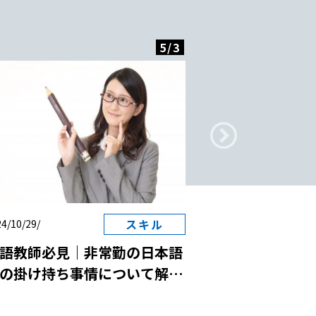
5
/
3
スキル
4/10/29/
2024/10/29/
語教師必見｜非常勤の日本語
日本語教師と国
の掛け持ち事情について解
は？