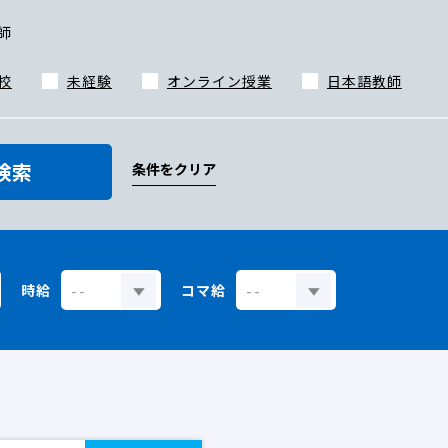
師
校
未経験
オンライン授業
日本語教師
検索
条件をクリア
時給
コマ給