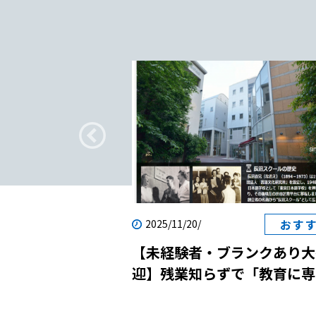
疑問
おす
2025/11/20/
転職｜日本語教師
【未経験者・ブランクあり大
？
迎】残業知らずで「教育に専
念」！国際貢献と自己成長を
させる日本語学校の説明会に