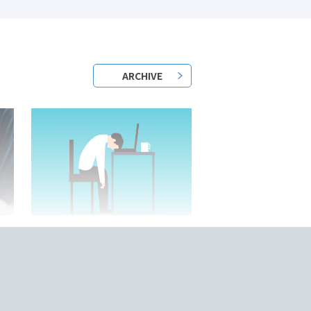
ARCHIVE
2023/05/25/
？
日本語教師はきついって本当？
底