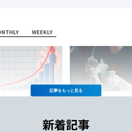
NTHLY
WEEKLY
記事を
2022/10/13/
2022/07/12/
日本語教師」という職業に将
日本語教師の仕事の給料って
性はあるか？
年収や給料をあげるコツも徹
新着記事
紹介！