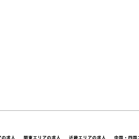
アの求人
関東エリアの求人
近畿エリアの求人
中国・四国