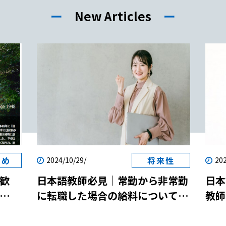
ー
New Articles
ー
すめ
将来性
2024/10/29/
202
歓
日本語教師必見｜常勤から非常勤
日本
に転職した場合の給料について解
教師
両立
説！
説！
参加