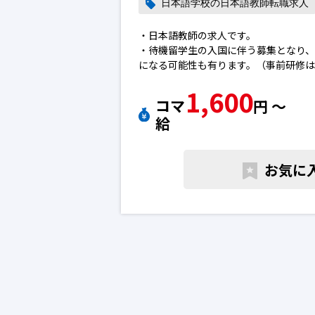
日本語学校の日本語教師転職求人
・日本語教師の求人です。
・待機留学生の入国に伴う募集となり、
になる可能性も有ります。（事前研修
・現在働き方改革中。業務のオンライ
1,600
のある方、大歓迎。
コマ
円 〜
・「回数は少なくてもいいから、早め
給
可。
日本語教師で転職のために求人を探し
お気に
ご質問などございましたら、お気軽へ
語教師の転職求人