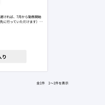
遅ければ、7月から勤務開始
は先に行っていただけます）。
ン化・オンライン授業に興味
に勤務開始したい」等ご相談
ている皆さまへ
入り
お問い合わせください。日本
全1件 1〜1件を表示