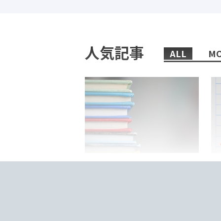
人気記事
ALL
MO
2022/02/08/
日本語教師におすすめの、まず
「
読むべき本6選！
来