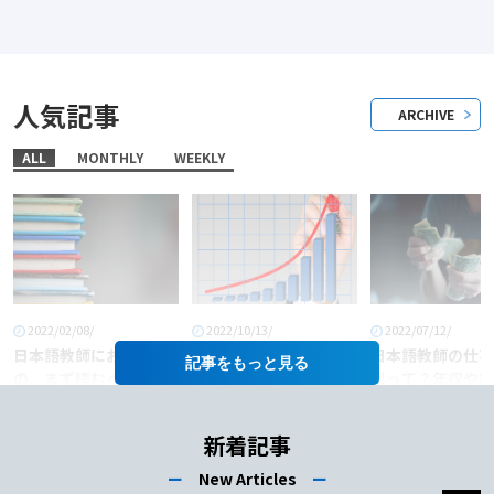
人気記事
ARCHIVE
ALL
MONTHLY
WEEKLY
2022/02/08/
2022/10/13/
2022/07/12/
日本語教師におすすめ
「日本語教師」という
日本語教師の仕事
記事を
の、まず読むべき本6
職業に将来性はある
料って？年収や給
選！
か？
あげるコツも徹底
介！
新着記事
ー
New Articles
ー