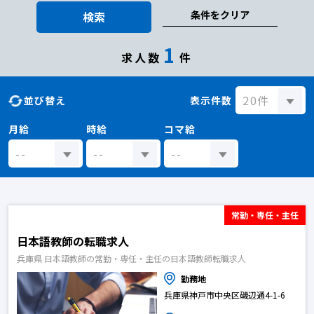
条件をクリア
検索
1
求人数
件
並び替え
表示件数
月給
時給
コマ給
常勤・専任・主任
日本語教師の転職求人
兵庫県 日本語教師の常勤・専任・主任の日本語教師転職求人
勤務地
兵庫県神戸市中央区磯辺通4-1-6