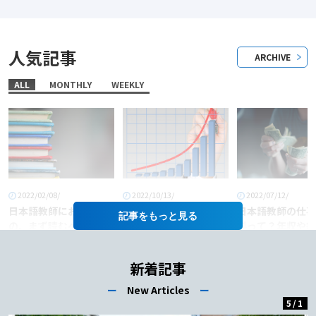
人気記事
ARCHIVE
ALL
MONTHLY
WEEKLY
2022/02/08/
2022/10/13/
2022/07/12/
日本語教師におすすめ
「日本語教師」という
日本語教師の仕事
記事を
の、まず読むべき本6
職業に将来性はある
料って？年収や給
選！
か？
あげるコツも徹底
介！
新着記事
ー
New Articles
ー
5
/
1