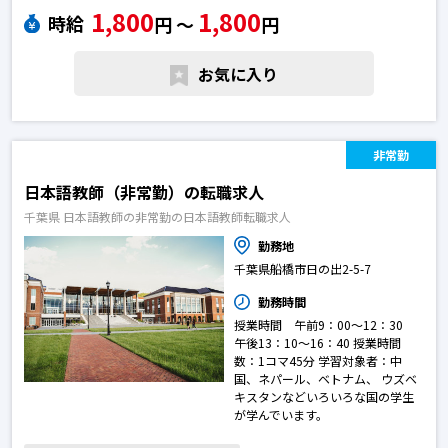
1,800
1,800
担当授業クラス：初級～中級
時給
円 〜
円
◇学習対象者：外国人日本語学習者
◇留学生に向けた日本語授業及びそれに付随する業務
※授業前の機材設置準備、授業記録の作成及び引継ぎ、授業に付随する採
お気に入り
点・添削作業、成績管理業務、その他クラス・運営に必要な業務
※学校のカリキュラムは３か月毎に変更あり日本語教師の転職求人
非常勤
日本語教師（非常勤）の転職求人
千葉県 日本語教師の非常勤の日本語教師転職求人
勤務地
千葉県船橋市日の出2-5-7
勤務時間
授業時間 午前9：00～12：30
午後13：10～16：40 授業時間
数：1コマ45分 学習対象者：中
国、ネパール、ベトナム、 ウズベ
キスタンなどいろいろな国の学生
が学んでいます。