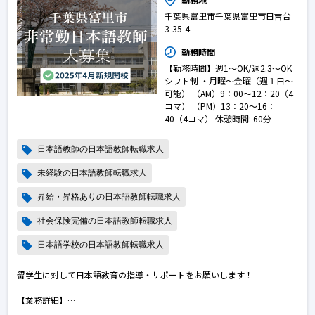
千葉県富里市千葉県富里市日吉台
3-35-4
勤務時間
【勤務時間】週1～OK/週2.3～OK
シフト制 ・月曜～金曜（週１日～
可能） （AM）9：00～12：20（4
コマ） （PM）13：20～16：
40（4コマ） 休憩時間: 60分
日本語教師の日本語教師転職求人
未経験の日本語教師転職求人
昇給・昇格ありの日本語教師転職求人
社会保険完備の日本語教師転職求人
日本語学校の日本語教師転職求人
留学生に対して日本語教育の指導・サポートをお願いします！
【業務詳細】
◇授業時間数：1コマ45分（?4又は8コマ／1日）、週１日～