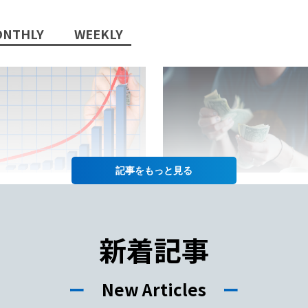
NTHLY
WEEKLY
記事を
2022/10/13/
2022/07/12/
日本語教師」という職業に将
日本語教師の仕事の給料って
性はあるか？
年収や給料をあげるコツも徹
新着記事
紹介！
ー
New Articles
ー