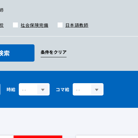
師
校
社会保険完備
日本語教師
検索
条件をクリア
時給
コマ給