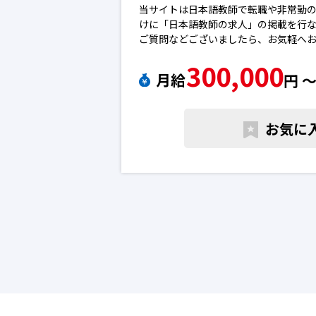
当サイトは日本語教師で転職や非常勤
けに「日本語教師の求人」の掲載を行
ご質問などございましたら、お気軽へ
※エントリー後に弊社から勝手に応募
300,000
ん。
月給
円 
※求人によっては募集が終了している
下さい。日本語教師の転職求人
お気に