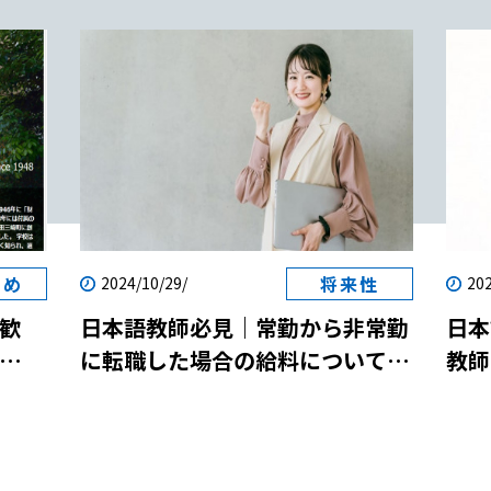
すめ
将来性
2024/10/29/
202
歓
日本語教師必見｜常勤から非常勤
日本
に転職した場合の給料について解
教師
両立
説！
説！
参加