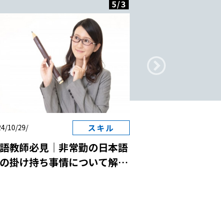
5
/
3
スキル
4/10/29/
2024/10/29/
語教師必見｜非常勤の日本語
日本語教師と国
の掛け持ち事情について解
は？