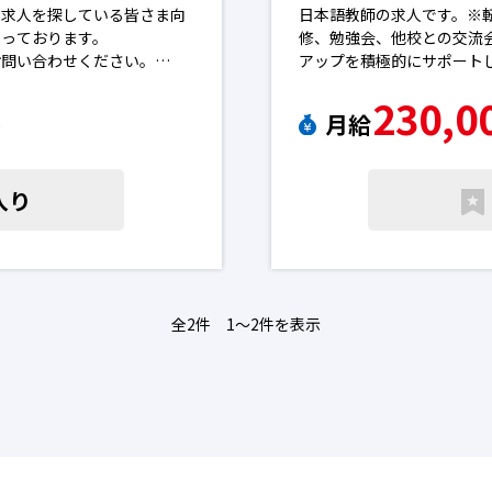
の求人を探している皆さま向
日本語教師の求人です。※
なっております。
修、勉強会、他校との交流
お問い合わせください。
アップを積極的にサポート
を進めることはございませ
230,0
月給
〜
場合がございます。予めご了承
入り
全2件 1〜2件を表示