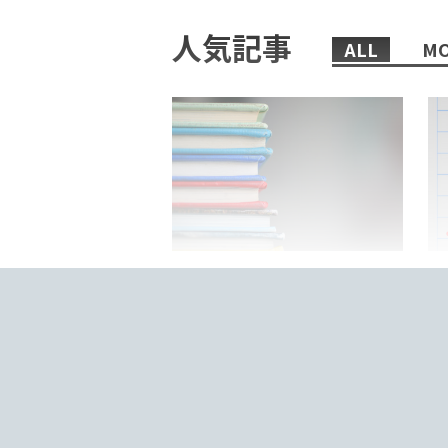
人気記事
ALL
MO
2022/02/08/
日本語教師におすすめの、まず
「
読むべき本6選！
来