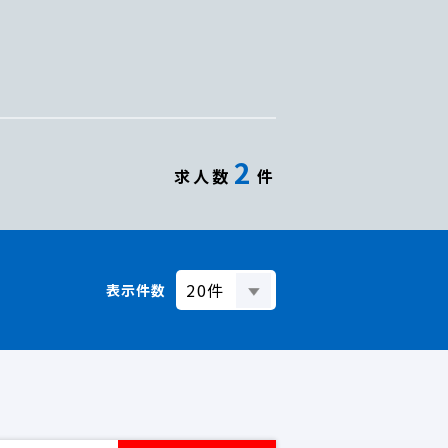
2
求人数
件
表示件数