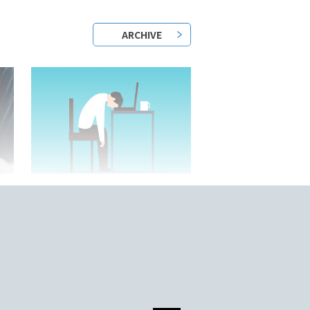
ARCHIVE
2023/05/25/
？
日本語教師はきついって本当？
底