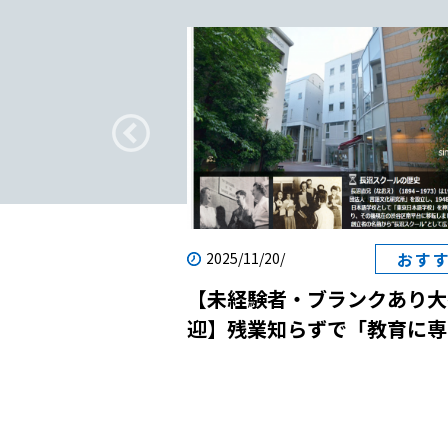
疑問
おす
2025/11/20/
転職｜日本語教師
【未経験者・ブランクあり大
？
迎】残業知らずで「教育に専
念」！国際貢献と自己成長を
させる日本語学校の説明会に
しませんか？