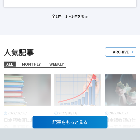
全1件 1〜1件を表示
人気記事
ARCHIVE
ALL
MONTHLY
WEEKLY
2022/02/08/
2022/10/13/
2022/07/12/
日本語教師におすすめ
「日本語教師」という
日本語教師の仕事
記事を
の、まず読むべき本6
職業に将来性はある
料って？年収や給
選！
か？
あげるコツも徹底
介！