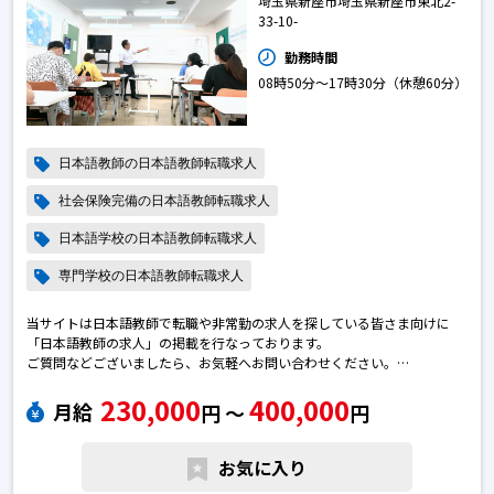
埼玉県新座市埼玉県新座市東北2-
33-10-
勤務時間
08時50分〜17時30分（休憩60分）
日本語教師の日本語教師転職求人
社会保険完備の日本語教師転職求人
日本語学校の日本語教師転職求人
専門学校の日本語教師転職求人
当サイトは日本語教師で転職や非常勤の求人を探している皆さま向けに
「日本語教師の求人」の掲載を行なっております。
ご質問などございましたら、お気軽へお問い合わせください。
※エントリー後に弊社から勝手に応募を進めることはございません。
230,000
400,000
※求人によっては募集が終了している場合がございます。予めご了承下さ
月給
円 〜
円
い。日本語教師の転職求人
お気に入り