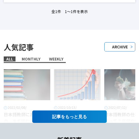
全1件 1〜1件を表示
人気記事
ARCHIVE
ALL
MONTHLY
WEEKLY
2022/02/08/
2022/10/13/
2022/07/12/
日本語教師におすすめ
「日本語教師」という
日本語教師の仕事
記事を
の、まず読むべき本6
職業に将来性はある
料って？年収や給
選！
か？
あげるコツも徹底
介！