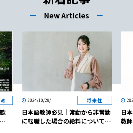
ー
New Articles
ー
すめ
将来性
2024/10/29/
202
歓
日本語教師必見｜常勤から非常勤
日本
に転職した場合の給料について解
教師
両立
説！
説！