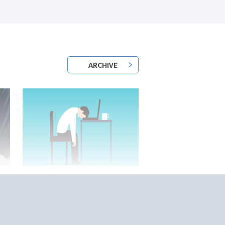
ARCHIVE
2023/05/25/
？
日本語教師はきついって本当？
底