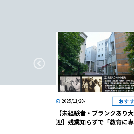
疑問
おす
2025/11/20/
転職｜日本語教師
【未経験者・ブランクあり大
？
迎】残業知らずで「教育に専
念」！国際貢献と自己成長を