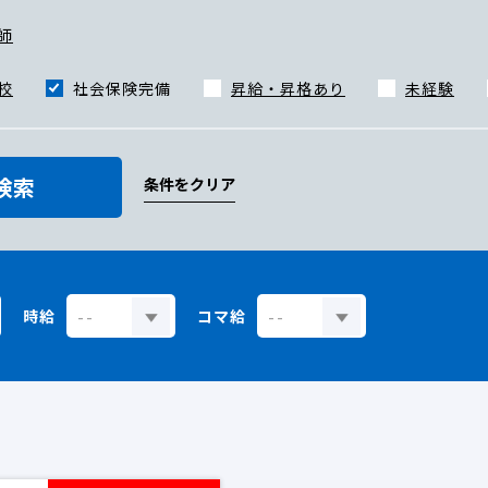
師
校
社会保険完備
昇給・昇格あり
未経験
検索
条件をクリア
時給
コマ給