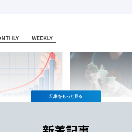
NTHLY
WEEKLY
記事を
2022/10/13/
2022/07/12/
日本語教師」という職業に将
日本語教師の仕事の給料って
性はあるか？
年収や給料をあげるコツも徹
新着記事
紹介！