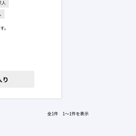
求人
人
ます。
ている皆さまへ
〜
お問い合わせください。日本
入り
全1件 1〜1件を表示