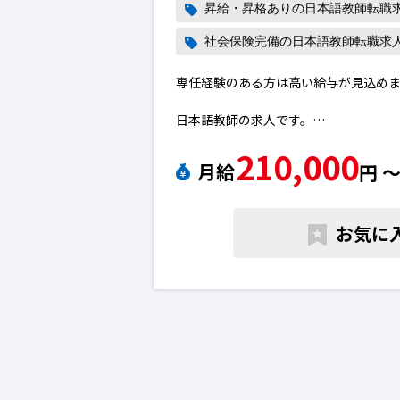
昇給・昇格ありの日本語教師転職
社会保険完備の日本語教師転職求
専任経験のある方は高い給与が見込め
日本語教師の求人です。
210,000
日本語教師で転職のために求人を探し
月給
円 
ご質問などございましたら、お気軽へ
語教師の転職求人
お気に