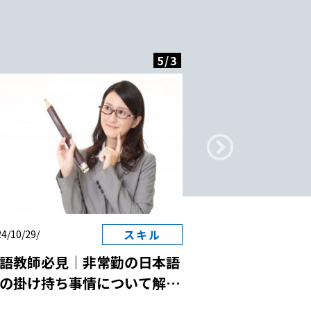
5
/
3
スキル
4/10/29/
2024/10/29/
語教師必見｜非常勤の日本語
日本語教師と国
の掛け持ち事情について解
は？