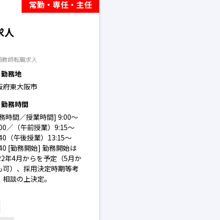
常勤・専任・主任
求人
語教師転職求人
勤務地
阪府東大阪市
勤務時間
務時間／授業時間] 9:00～
:00／（午前授業）9:15～
:40（午後授業）13:15～
:40 [勤務開始] 勤務開始は
022年4月からを予定（5月か
も可）、採用決定時期等考
、相談の上決定。