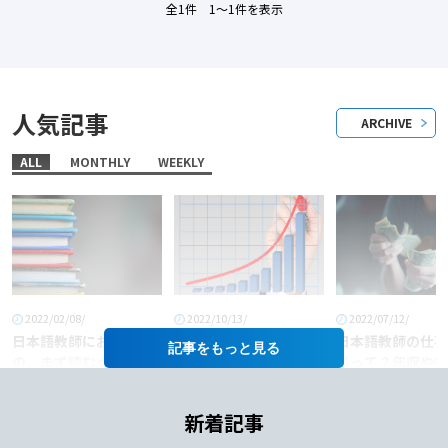
全1件 1〜1件を表示
人気記事
ARCHIVE
ALL
MONTHLY
WEEKLY
2022/02/08/
2022/10/13/
2022/07/12/
日本語教師におすすめ
「日本語教師」という
日本語教師の仕事
記事を
の、まず読むべき本6
職業に将来性はある
料って？年収や給
選！
か？
あげるコツも徹底
介！
新着記事