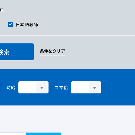
師
日本語教師
検索
条件をクリア
時給
コマ給