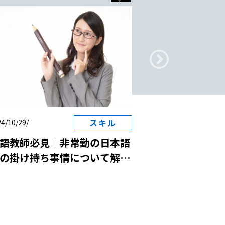
スキル
4/10/29/
2024/10/29/
語教師必見｜非常勤の日本語
日本語教師と国
の掛け持ち事情について解
は？