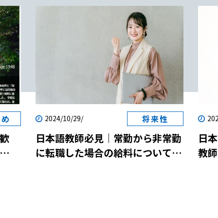
すめ
将来性
2024/10/29/
202
歓
日本語教師必見｜常勤から非常勤
日本
に転職した場合の給料について解
教師
両立
説！
説！
参加