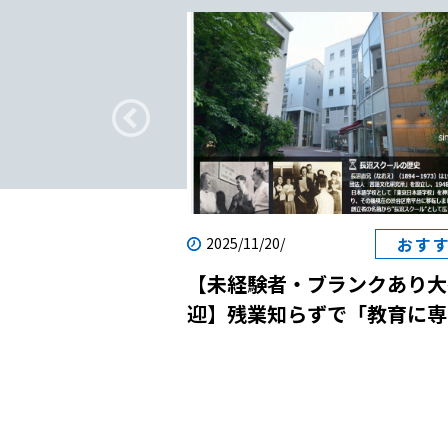
疑問
おす
2025/11/20/
転職｜日本語教師
【未経験者・ブランクあり大
？
迎】残業知らずで「教育に専
念」！国際貢献と自己成長を
させる日本語学校の説明会に
しませんか？