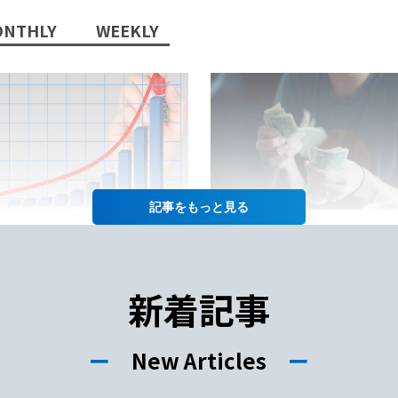
NTHLY
WEEKLY
記事を
2022/10/13/
2022/07/12/
日本語教師」という職業に将
日本語教師の仕事の給料って
性はあるか？
年収や給料をあげるコツも徹
新着記事
紹介！
ー
New Articles
ー