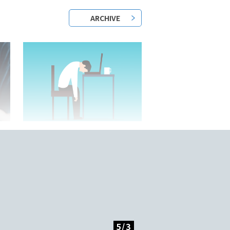
ARCHIVE
2023/05/25/
？
日本語教師はきついって本当？
底
5
/
3