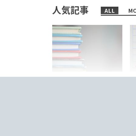
人気記事
ALL
MO
2022/02/08/
日本語教師におすすめの、まず
「
読むべき本6選！
来