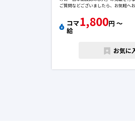
ご質問などございましたら、お気軽へ
※エントリー後に弊社から勝手に応募
1,800
ん。
コマ
円 〜
※求人によっては募集が終了している
給
下さい。日本語教師の転職求人
お気に