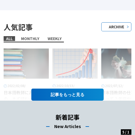
人気記事
ARCHIVE
ALL
MONTHLY
WEEKLY
2022/02/08/
2022/10/13/
2022/07/12/
日本語教師におすすめ
「日本語教師」という
日本語教師の仕事
記事を
の、まず読むべき本6
職業に将来性はある
料って？年収や給
選！
か？
あげるコツも徹底
介！
新着記事
ー
New Articles
ー
5
/
1