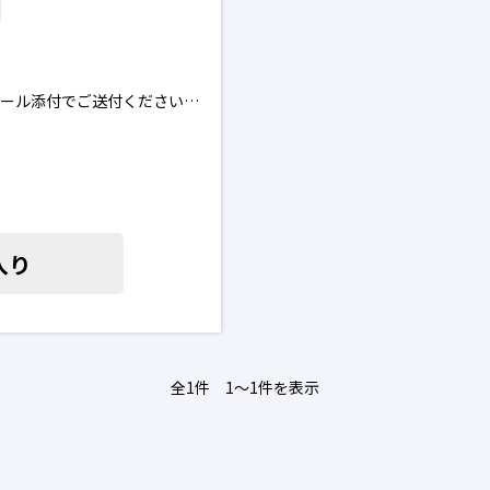
メール添付でご送付ください。
模擬授業含む）を行い、採否
担とさせていただきます。
ている皆さまへ
入り
お問い合わせください。日本
全1件 1〜1件を表示