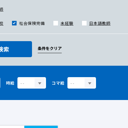
師
校
社会保険完備
未経験
日本語教師
検索
条件をクリア
時給
コマ給