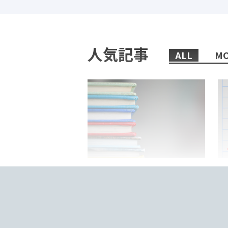
人気記事
ALL
MO
2022/02/08/
日本語教師におすすめの、まず
「
読むべき本6選！
来