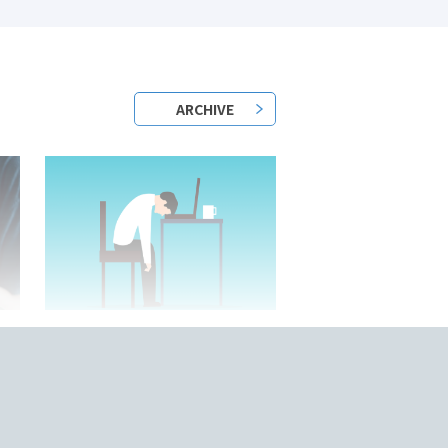
ARCHIVE
2023/05/25/
？
日本語教師はきついって本当？
底