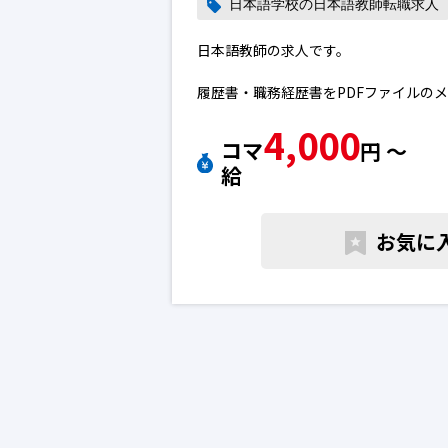
日本語学校の日本語教師転職求人
日本語教師の求人です。
履歴書・職務経歴書をPDFファイルの
[選考方法]
4,000
書面審査後、書面審査合格者に面接（
コマ
円 〜
を決定します。
給
なお、面接の際の交通費等は応募者負
日本語教師で転職のために求人を探し
お気に
ご質問などございましたら、お気軽へ
語教師の転職求人