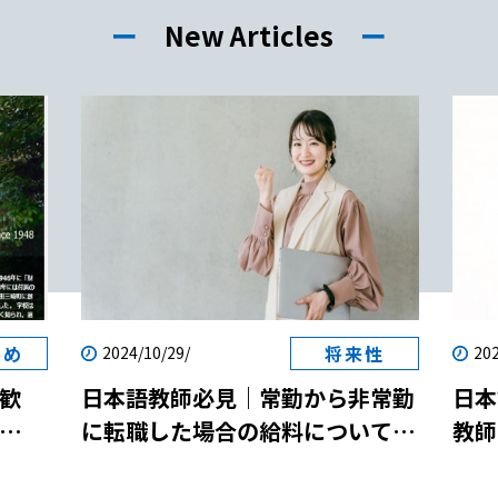
ー
New Articles
ー
すめ
将来性
2024/10/29/
202
歓
日本語教師必見｜常勤から非常勤
日本
に転職した場合の給料について解
教師
両立
説！
説！
参加