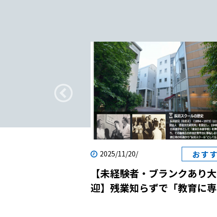
疑問
おす
2025/11/20/
転職｜日本語教師
【未経験者・ブランクあり大
？
迎】残業知らずで「教育に専
念」！国際貢献と自己成長を
させる日本語学校の説明会に