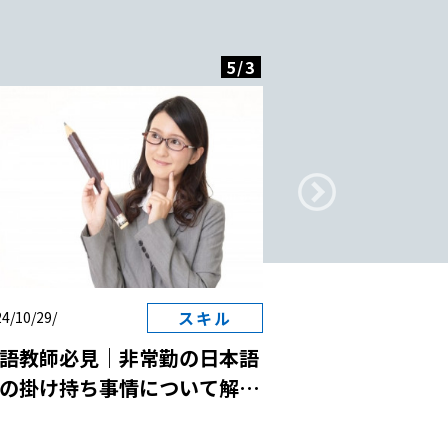
5
/
3
スキル
4/10/29/
2024/10/29/
語教師必見｜非常勤の日本語
日本語教師と国
の掛け持ち事情について解
は？