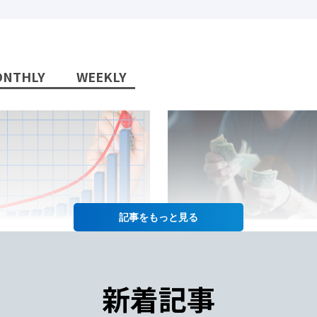
NTHLY
WEEKLY
記事を
2022/10/13/
2022/07/12/
日本語教師」という職業に将
日本語教師の仕事の給料って
性はあるか？
年収や給料をあげるコツも徹
新着記事
紹介！