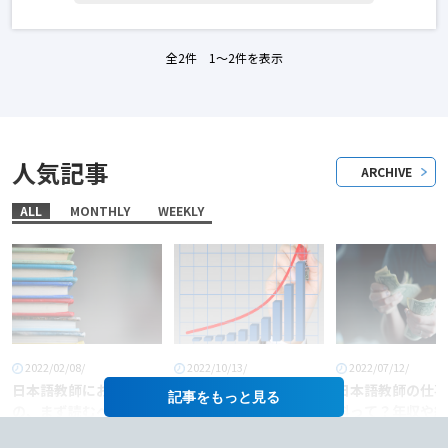
全2件 1〜2件を表示
人気記事
ARCHIVE
ALL
MONTHLY
WEEKLY
2022/02/08/
2022/10/13/
2022/07/12/
日本語教師におすすめ
「日本語教師」という
日本語教師の仕事
記事を
の、まず読むべき本6
職業に将来性はある
料って？年収や給
選！
か？
あげるコツも徹底