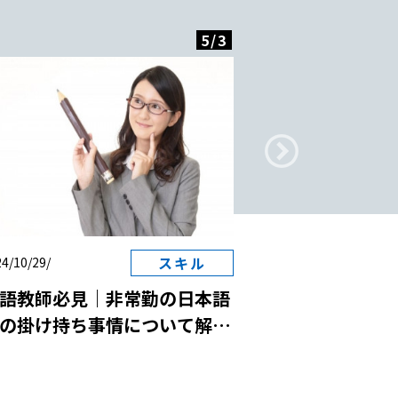
5
/
3
スキル
4/10/29/
2024/10/29/
語教師必見｜非常勤の日本語
日本語教師と国
の掛け持ち事情について解
は？