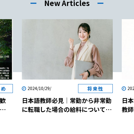
ー
New Articles
ー
すめ
将来性
2024/10/29/
202
歓
日本語教師必見｜常勤から非常勤
日本
に転職した場合の給料について解
教師
両立
説！
説！
参加