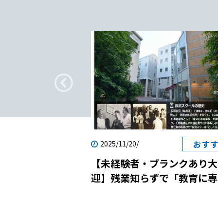
疑問
おす
2025/11/20/
転職｜日本語教師
【未経験者・ブランクあり大
？
迎】残業知らずで「教育に専
念」！国際貢献と自己成長を
させる日本語学校の説明会に