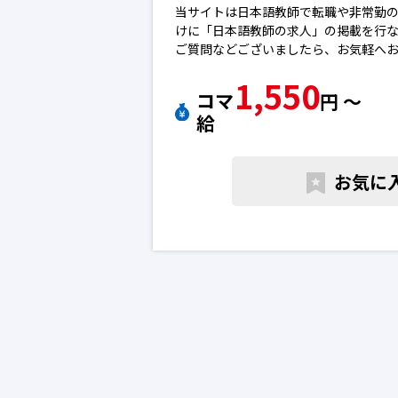
当サイトは日本語教師で転職や非常勤
けに「日本語教師の求人」の掲載を行
ご質問などございましたら、お気軽へ
※エントリー後に弊社から勝手に応募
1,550
ん。
コマ
円 〜
※求人によっては募集が終了している
給
下さい。日本語教師の転職求人
お気に