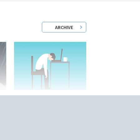
ARCHIVE
2023/05/25/
？
日本語教師はきついって本当？
底