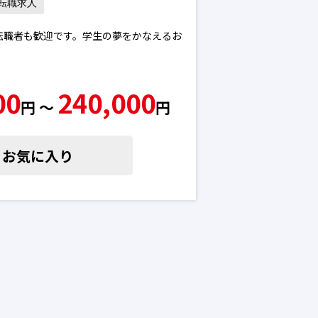
転職求人
転職者も歓迎です。学生の夢をかなえるお
。
歓迎!
00
240,000
円 〜
円
組む方は正当に評価する環境です。
ま日本で必要とされているDX人材を育成
お気に入り
一同DX人材になれるように取り組んでい
人