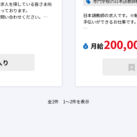
専門学校の日本語教師
の求人を探している皆さま向
なっております。
日本語教師の求人です。※
お問い合わせください。
手伝いができるお仕事です
を進めることはございませ
日本語教師、国語教師経験者
場合がございます。予めご了承
200,0
月給
向上心をもって業務に取り
今年のテーマは「DX」。い
入り
しているだけでなく、職員
ます。日本語教師の転職求
全2件 1〜2件を表示