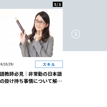
5
/
3
スキル
4/10/29/
2024/10/29/
語教師必見｜非常勤の日本語
日本語教師と国
の掛け持ち事情について解
は？