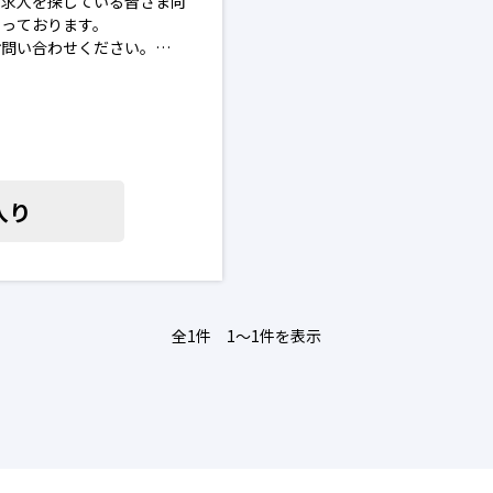
の求人を探している皆さま向
なっております。
お問い合わせください。
を進めることはございませ
場合がございます。予めご了承
求人
入り
全1件 1〜1件を表示