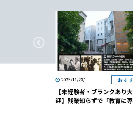
疑問
おす
2025/11/20/
転職｜日本語教師
【未経験者・ブランクあり大
？
迎】残業知らずで「教育に専
念」！国際貢献と自己成長を
させる日本語学校の説明会に
しませんか？