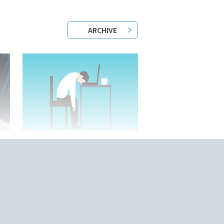
ARCHIVE
2023/05/25/
？
日本語教師はきついって本当？
底