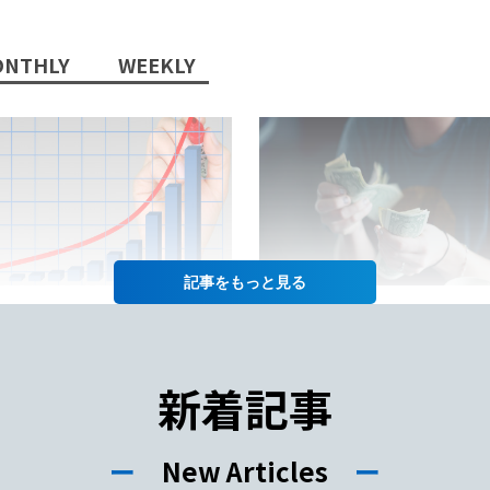
NTHLY
WEEKLY
記事を
2022/10/13/
2022/07/12/
日本語教師」という職業に将
日本語教師の仕事の給料って
性はあるか？
年収や給料をあげるコツも徹
新着記事
紹介！
ー
New Articles
ー