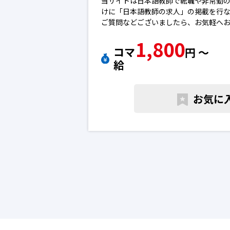
当サイトは日本語教師で転職や非常勤
けに「日本語教師の求人」の掲載を行
ご質問などございましたら、お気軽へ
※エントリー後に弊社から勝手に応募
1,800
ん。
コマ
円 〜
※求人によっては募集が終了している
給
下さい。オンライン日本語教師の転職
お気に