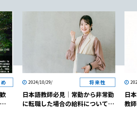
すめ
将来性
2024/10/29/
202
歓
日本語教師必見｜常勤から非常勤
日本
に転職した場合の給料について解
教師
両立
説！
説！
参加