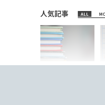
人気記事
ALL
MO
2022/02/08/
日本語教師におすすめの、まず
「
読むべき本6選！
来