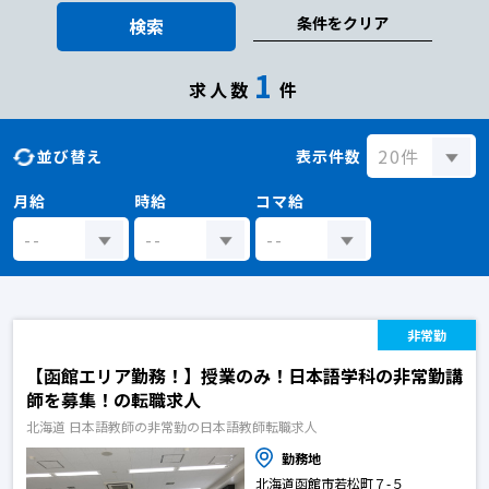
条件をクリア
検索
1
求人数
件
並び替え
表示件数
月給
時給
コマ給
非常勤
【函館エリア勤務！】授業のみ！日本語学科の非常勤講
師を募集！の転職求人
北海道 日本語教師の非常勤の日本語教師転職求人
勤務地
北海道函館市若松町７-５