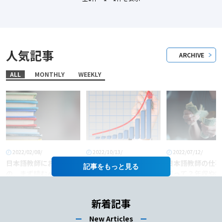
人気記事
ARCHIVE
ALL
MONTHLY
WEEKLY
2022/02/08/
2022/10/13/
2022/07/12/
日本語教師におすすめ
「日本語教師」という
日本語教師の仕事
記事を
の、まず読むべき本6
職業に将来性はある
料って？年収や給
選！
か？
あげるコツも徹底
介！
新着記事
ー
New Articles
ー