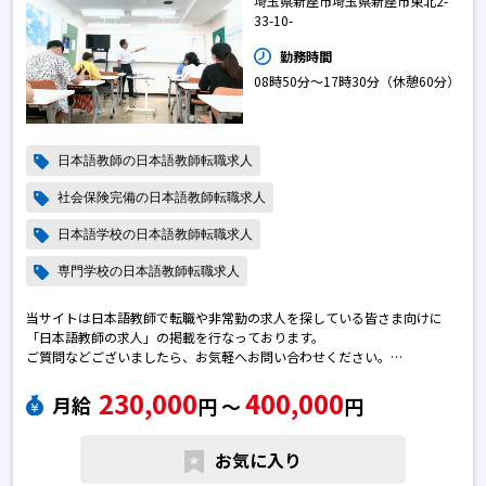
埼玉県新座市埼玉県新座市東北2-
33-10-
勤務時間
08時50分〜17時30分（休憩60分）
日本語教師の日本語教師転職求人
社会保険完備の日本語教師転職求人
日本語学校の日本語教師転職求人
専門学校の日本語教師転職求人
当サイトは日本語教師で転職や非常勤の求人を探している皆さま向けに
「日本語教師の求人」の掲載を行なっております。
ご質問などございましたら、お気軽へお問い合わせください。
※エントリー後に弊社から勝手に応募を進めることはございません。
230,000
400,000
※求人によっては募集が終了している場合がございます。予めご了承下さ
月給
円 〜
円
い。日本語教師の転職求人
お気に入り