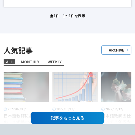
全1件 1〜1件を表示
人気記事
ARCHIVE
ALL
MONTHLY
WEEKLY
2022/02/08/
2022/10/13/
2022/07/12/
日本語教師におすすめ
「日本語教師」という
日本語教師の仕事
記事を
の、まず読むべき本6
職業に将来性はある
料って？年収や給
選！
か？
あげるコツも徹底
介！