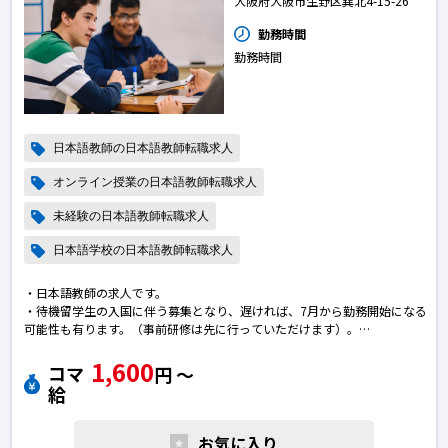
大阪府大阪市生野区巽北4-15-26
勤務時間
勤務時間
日本語教師の日本語教師転職求人
オンライン授業の日本語教師転職求人
未経験の日本語教師転職求人
日本語学校の日本語教師転職求人
・日本語教師の求人です。
・待機留学生の入国に伴う募集となり、遅ければ、7月から勤務開始になる
可能性も有ります。（事前研修は先に行っていただけます）。
・現在働き方改革中。業務のオンライン化・オンライン授業に興味のある
1,600
方、大歓迎。
コマ
円 〜
・「回数は少なくてもいいから、早めに勤務開始したい」等ご相談可。
給
日本語教師で転職のために求人を探している皆さまへ
ご質問などございましたら、お気軽へお問い合わせください。日本語教師
お気に入り