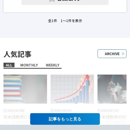
の転職求人
全1件 1〜1件を表示
人気記事
ARCHIVE
ALL
MONTHLY
WEEKLY
2022/02/08/
2022/10/13/
2022/07/12/
日本語教師におすすめ
「日本語教師」という
日本語教師の仕事
記事を
の、まず読むべき本6
職業に将来性はある
料って？年収や給
選！
か？
あげるコツも徹底