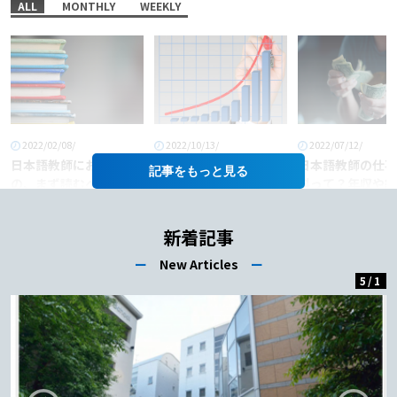
ALL
MONTHLY
WEEKLY
2022/02/08/
2022/10/13/
2022/07/12/
日本語教師におすすめ
「日本語教師」という
日本語教師の仕事
記事を
の、まず読むべき本6
職業に将来性はある
料って？年収や給
選！
か？
あげるコツも徹底
介！
新着記事
ー
New Articles
ー
5
/
1