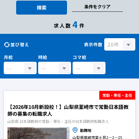
条件をクリア
検索
4
求人数
件
並び替え
表示件数
月給
時給
コマ給
常勤・専任・主任
【2026年10月新設校！】山梨県韮崎市で常勤日本語教
師の募集の転職求人
山梨県 日本語教師の常勤・専任・主任の日本語教師転職求人
勤務地
山梨県韮崎市富士見2－2－25