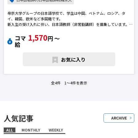
日本語教師の日本語教師転職求人
帝京大学グループの日本語学校で、学生は中国、ベトナム、ロシア、タ
イ、韓国、欧米など多国籍です。
新入生の受け入れに伴い、日本語教師（非常勤講師）を募集しています。
1,570
日本語教師で転職のために求人を探している皆さまへ
コマ
円 〜
ご質問などございましたら、お気軽へお問い合わせください。日本語教師
給
の転職求人
お気に入り
全4件 1〜4件を表示
人気記事
ARCHIVE
ALL
MONTHLY
WEEKLY