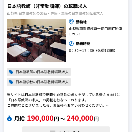
日本語教師（非常勤講師）の転職求人
山梨県 日本語教師の常勤・専任・主任の日本語教師転職求人
勤務地
山梨県南都留郡富士河口湖町船津
1791-5
勤務時間
8：30〜17：30（休憩1時間）
日本語教師の日本語教師転職求人
日本語学校の日本語教師転職求人
当サイトは日本語教師で転職や非常勤の求人を探している皆さま向けに
「日本語教師の求人」の掲載を行なっております。
ご質問などございましたら、お気軽へお問い合わせください。
※エントリー後に弊社から勝手に応募を進めることはございません。
190,000
240,000
※求人によっては募集が終了している場合がございます。予めご了承下さ
月給
円 〜
円
い。日本語教師の転職求人