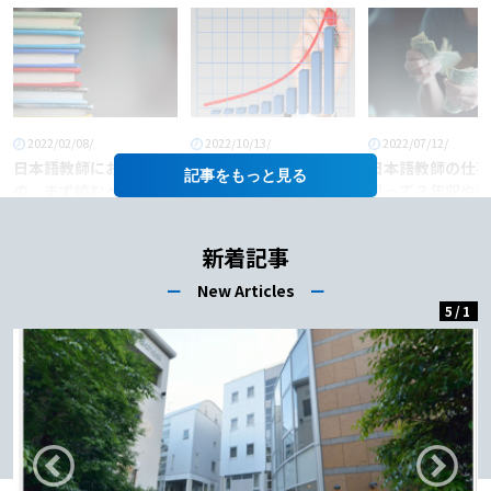
2022/02/08/
2022/10/13/
2022/07/12/
日本語教師におすすめ
「日本語教師」という
日本語教師の仕事
記事を
の、まず読むべき本6
職業に将来性はある
料って？年収や給
選！
か？
あげるコツも徹底
介！
新着記事
ー
New Articles
ー
5
/
1