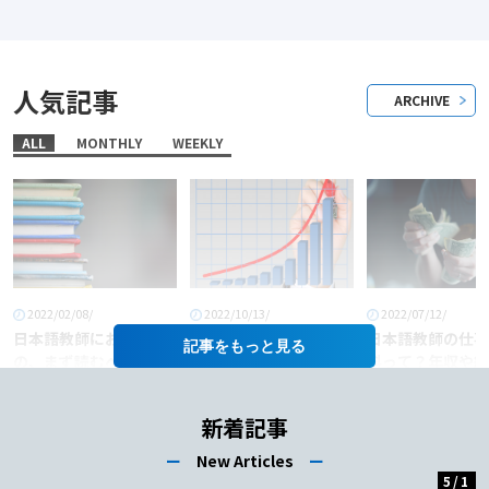
人気記事
ARCHIVE
ALL
MONTHLY
WEEKLY
2022/02/08/
2022/10/13/
2022/07/12/
日本語教師におすすめ
「日本語教師」という
日本語教師の仕事
記事を
の、まず読むべき本6
職業に将来性はある
料って？年収や給
選！
か？
あげるコツも徹底
介！
新着記事
ー
New Articles
ー
5
/
1