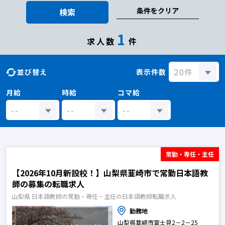
条件をクリア
検索
1
求人数
件
並び替え
表示件数
月給
時給
コマ給
常勤・専任・主任
【2026年10月新設校！】山梨県韮崎市で常勤日本語教
師の募集の転職求人
山梨県 日本語教師の常勤・専任・主任の日本語教師転職求人
勤務地
山梨県韮崎市富士見2－2－25