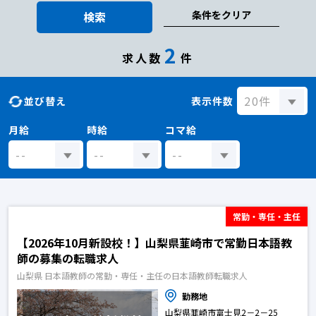
条件をクリア
検索
2
求人数
件
並び替え
表示件数
月給
時給
コマ給
常勤・専任・主任
【2026年10月新設校！】山梨県韮崎市で常勤日本語教
師の募集の転職求人
山梨県 日本語教師の常勤・専任・主任の日本語教師転職求人
勤務地
山梨県韮崎市富士見2－2－25