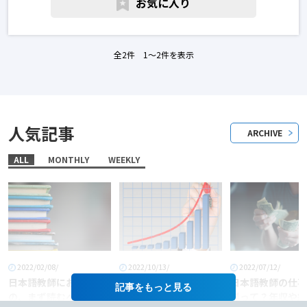
お気に入り
全2件 1〜2件を表示
人気記事
ARCHIVE
ALL
MONTHLY
WEEKLY
2022/02/08/
2022/10/13/
2022/07/12/
日本語教師におすすめ
「日本語教師」という
日本語教師の仕事
記事を
の、まず読むべき本6
職業に将来性はある
料って？年収や給