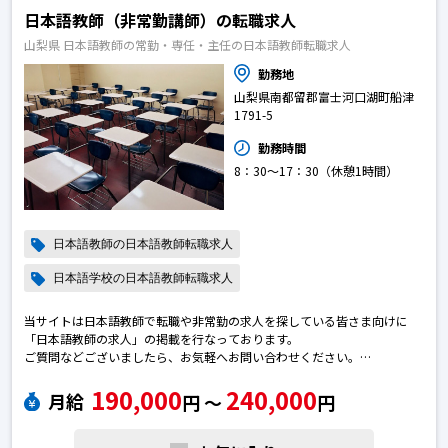
日本語教師（非常勤講師）の転職求人
山梨県 日本語教師の常勤・専任・主任の日本語教師転職求人
勤務地
山梨県南都留郡富士河口湖町船津
1791-5
勤務時間
8：30〜17：30（休憩1時間）
日本語教師の日本語教師転職求人
日本語学校の日本語教師転職求人
当サイトは日本語教師で転職や非常勤の求人を探している皆さま向けに
「日本語教師の求人」の掲載を行なっております。
ご質問などございましたら、お気軽へお問い合わせください。
※エントリー後に弊社から勝手に応募を進めることはございません。
190,000
240,000
※求人によっては募集が終了している場合がございます。予めご了承下さ
月給
円 〜
円
い。日本語教師の転職求人