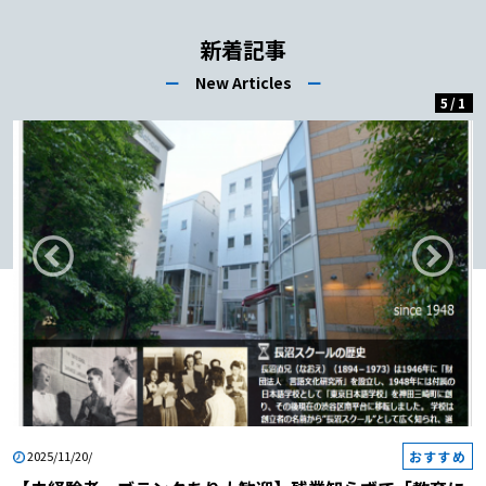
選！
か？
あげるコツも徹底
介！
新着記事
ー
New Articles
ー
5
/
1
おすすめ
2025/11/20/