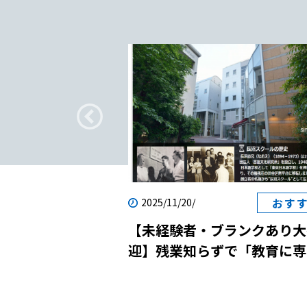
疑問
おす
2025/11/20/
転職｜日本語教師
【未経験者・ブランクあり大
？
迎】残業知らずで「教育に専
念」！国際貢献と自己成長を
させる日本語学校の説明会に