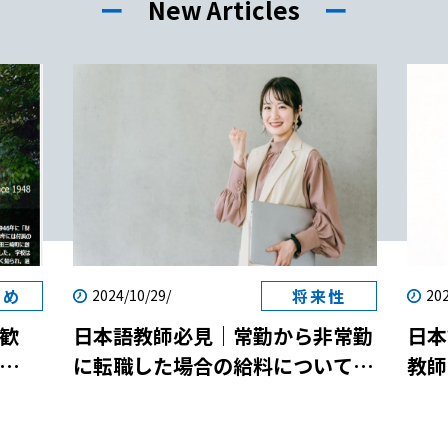
ー
New Articles
ー
すめ
将来性
2024/10/29/
202
歓
日本語教師必見｜常勤から非常勤
日本
に転職した場合の給料について解
教師
両立
説！
説！
参加