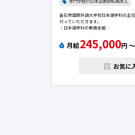
専門学校の日本語教師転職求人
釜石市国際外語大学校日本語学科の主
行っていただきます。
・日本語学科の教務全般
・留学生の生活指導
245,000
・事務処理日本語教師の転職求人
月給
円 
お気に