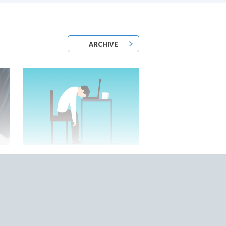
ARCHIVE
2023/05/25/
？
日本語教師はきついって本当？
底