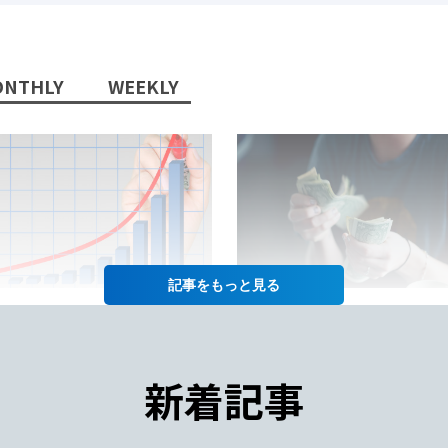
NTHLY
WEEKLY
記事を
2022/10/13/
2022/07/12/
日本語教師」という職業に将
日本語教師の仕事の給料って
性はあるか？
年収や給料をあげるコツも徹
新着記事
紹介！