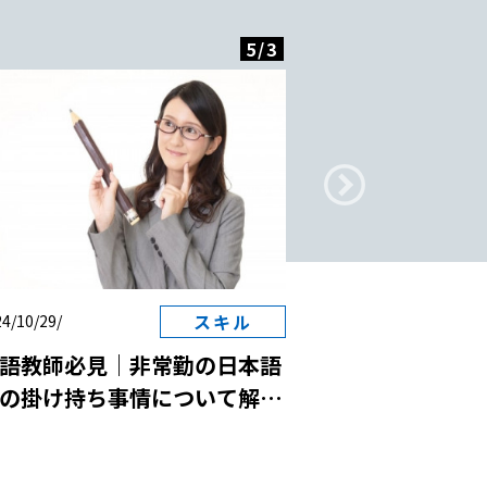
5
/
3
スキル
4/10/29/
2024/10/29/
語教師必見｜非常勤の日本語
日本語教師と国
の掛け持ち事情について解
は？