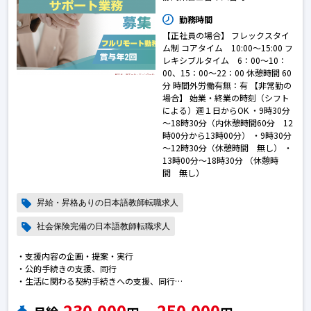
勤務時間
【正社員の場合】 フレックスタイ
ム制 コアタイム 10:00～15:00 フ
レキシブルタイム 6：00～10：
00、15：00～22：00 休憩時間 60
分 時間外労働有無：有 【非常勤の
場合】 始業・終業の時刻（シフト
による）週１日からOK ・9時30分
～18時30分（内休憩時間60分 12
時00分から13時00分） ・9時30分
～12時30分（休憩時間 無し） ・
13時00分～18時30分 （休憩時
間 無し）
昇給・昇格ありの日本語教師転職求人
社会保険完備の日本語教師転職求人
・支援内容の企画・提案・実行
・公的手続きの支援、同行
・生活に関わる契約手続きへの支援、同行
・地域との交流に関わる支援
230,000
250,000
・日本語学習支援