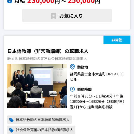
月給
円 〜
円
・相談業務や支援業務
・定期的な面談（企業・外国人）その他の転職求人
お気に入り
非常勤
日本語教師（非常勤講師）の転職求人
静岡県 日本語教師の非常勤の日本語教師転職求人
勤務地
静岡県富士宮市大宮町10-9 A.C.C.
ビル
勤務時間
午前８時30分～1１時50分 / 午後
13時00分～16時20分（3時間/日）
週1日から 担当授業応相談
日本語教師の日本語教師転職求人
社会保険完備の日本語教師転職求人