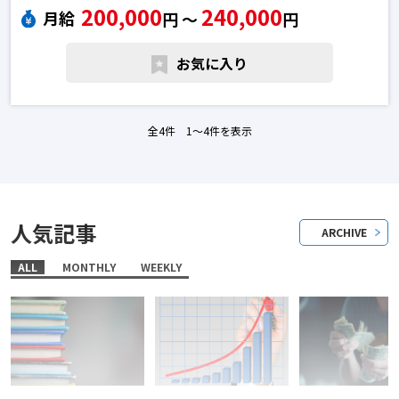
200,000
240,000
月給
円 〜
円
向上心をもって業務に取り組む方は正当に評価する環境です。
今年のテーマは「DX」。いま日本で必要とされているDX人材を育成してい
お気に入り
るだけでなく、職員一同DX人材になれるように取り組んでいます。日本語
教師の転職求人
全4件 1〜4件を表示
人気記事
ARCHIVE
ALL
MONTHLY
WEEKLY