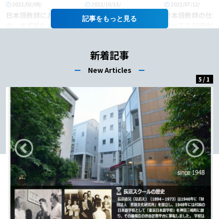
2022/02/08/
2022/10/13/
2022/07/12/
日本語教師におすすめ
「日本語教師」という
日本語教師の仕事
記事を
の、まず読むべき本6
職業に将来性はある
料って？年収や給
選！
か？
あげるコツも徹底
介！
新着記事
ー
New Articles
ー
5
/
1