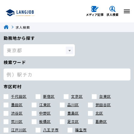
メディア記事
求人検索
求人検索
勤務地から探す
検索ワード
市区町村
千代田区
新宿区
文京区
台東区
墨田区
江東区
品川区
世田谷区
渋谷区
中野区
豊島区
北区
荒川区
板橋区
足立区
葛飾区
江戸川区
八王子市
福生市