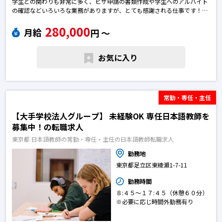
学生との関わりも非常に多く、ビザ申請の書類作成や学生へのアルバイト
の確認などいろいろな業務がありますが、とても感謝される仕事です！日
本語教師の転職求人
280,000
月給
円 〜
お気に入り
常勤・専任・主任
【大手学校法人グループ】 未経験OK 専任日本語教師を
募集中！の転職求人
東京都 日本語教師の常勤・専任・主任の日本語教師転職求人
勤務地
東京都足立区東綾瀬1-7-11
勤務時間
８:４５～１７:４５（休憩６０分）
※必要に応じ時間外勤務有り