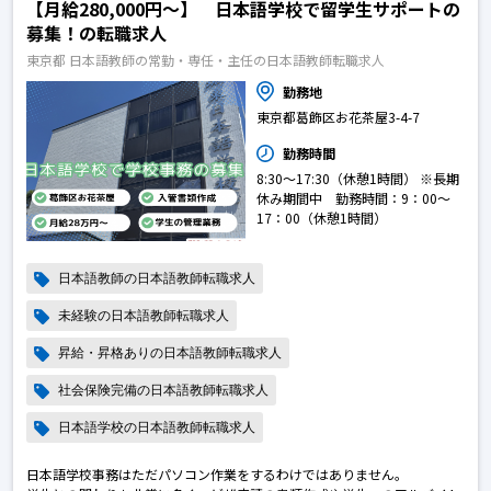
【月給280,000円〜】 日本語学校で留学生サポートの
募集！の転職求人
東京都 日本語教師の常勤・専任・主任の日本語教師転職求人
勤務地
東京都葛飾区お花茶屋3-4-7
勤務時間
8:30～17:30（休憩1時間） ※長期
休み期間中 勤務時間：9：00～
17：00（休憩1時間）
日本語教師の日本語教師転職求人
未経験の日本語教師転職求人
昇給・昇格ありの日本語教師転職求人
社会保険完備の日本語教師転職求人
日本語学校の日本語教師転職求人
日本語学校事務はただパソコン作業をするわけではありません。