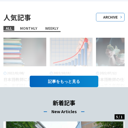
人気記事
ARCHIVE
ALL
MONTHLY
WEEKLY
2022/02/08/
2022/10/13/
2022/07/12/
日本語教師におすすめ
「日本語教師」という
日本語教師の仕事
記事を
の、まず読むべき本6
職業に将来性はある
料って？年収や給
選！
か？
あげるコツも徹底
介！
新着記事
ー
New Articles
ー
5
/
1