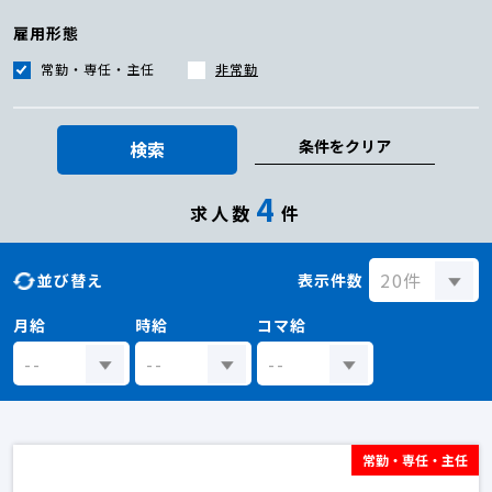
雇用形態
常勤・専任・主任
非常勤
条件をクリア
検索
4
求人数
件
並び替え
表示件数
月給
時給
コマ給
常勤・専任・主任