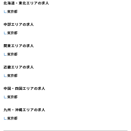
北海道・東北エリアの求人
東京都
東京都荒川区東日暮里4-3-5
FPT日本語学校は、日本の大手企業とも取引の多いIT企業、FPTジャ
パンホールディングス株式会社が設立した日本語学校です。
中部エリアの求人
「日本語で活躍できる外国人IT人材を育てる」という具体的なミッ
東京都
ションを掲げて設立された日本語学校です
給与は(基本給45分1,750円以上＋クラス毎の業務手当)
関東エリアの求人
転職者も歓迎です。日本語教育や進路指導以外にも学校運営全体で
ご活躍。
東京都
近畿エリアの求人
求人案内は
こちら
です。
東京都
中国・四国エリアの求人
東京都
九州・沖縄エリアの求人
東京都