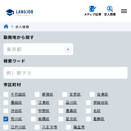
メディア記事
求人検索
求人検索
勤務地から探す
検索ワード
市区町村
千代田区
新宿区
文京区
台東区
墨田区
江東区
品川区
世田谷区
渋谷区
中野区
豊島区
北区
荒川区
板橋区
足立区
葛飾区
江戸川区
八王子市
福生市