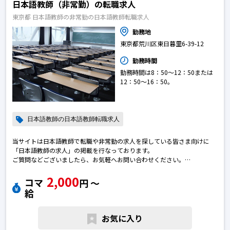
日本語教師（非常勤）の転職求人
東京都 日本語教師の非常勤の日本語教師転職求人
勤務地
東京都荒川区東日暮里6-39-12
勤務時間
勤務時間は8：50〜12：50または
12：50〜16：50。
日本語教師の日本語教師転職求人
当サイトは日本語教師で転職や非常勤の求人を探している皆さま向けに
「日本語教師の求人」の掲載を行なっております。
ご質問などございましたら、お気軽へお問い合わせください。
※エントリー後に弊社から勝手に応募を進めることはございません。
2,000
※求人によっては募集が終了している場合がございます。予めご了承下さ
コマ
円 〜
い。日本語教師の転職求人
給
お気に入り