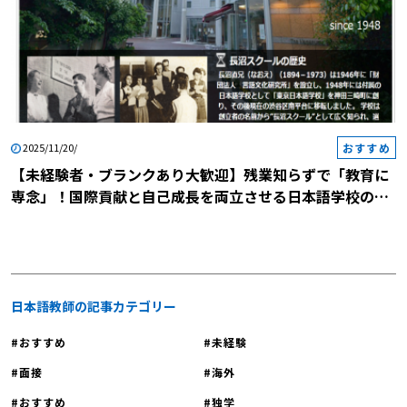
おすすめ
2025/11/20/
【未経験者・ブランクあり大歓迎】残業知らずで「教育に
専念」！国際貢献と自己成長を両立させる日本語学校の説
明会に参加しませんか？
＜非常勤（業務委託・派遣）＞
◆
赤門会日本語学校
日本語教師の記事カテゴリー
東京都荒川区東日暮里6-39-12
当校は1985年創立で、今年37周年を迎えます。入国緩和を受け、
おすすめ
未経験
続々と学生が入国しております。今回は2023年1月期に向け、さら
面接
海外
なる教務体制強化のため、新たに優秀な先生方を募集いたします。
給与：経歴、経験等を考慮して決定しますが、180分（3時間＝45分
おすすめ
独学