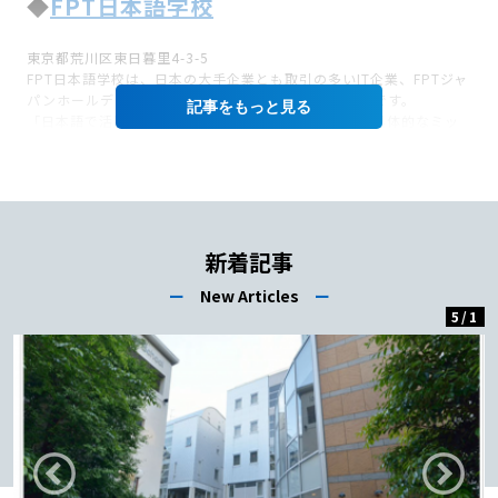
◆
FPT日本語学校
東京都荒川区東日暮里4-3-5
FPT日本語学校は、日本の大手企業とも取引の多いIT企業、FPTジャ
パンホールディングス株式会社が設立した日本語学校です。
記事を
「日本語で活躍できる外国人IT人材を育てる」という具体的なミッ
ションを掲げて設立された日本語学校です
給与は年収300万円～、資格、能力、経験に応じて優遇。
転職者も歓迎です。日本語教育や進路指導以外にも学校運営全体で
ご活躍。
新着記事
求人案内は
こちら
です。
ー
New Articles
ー
5
/
1