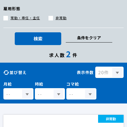
雇用形態
常勤・専任・主任
非常勤
条件をクリア
検索
2
求人数
件
並び替え
表示件数
月給
時給
コマ給
非常勤