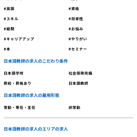
×4コマ）、8000円以上は保証。
英語
資格
求人案内は
こちら
です。
スキル
将来性
疑問
お悩み
キャリアアップ
やりがい
本
セミナー
日本語教師の求人のこだわり条件
日本語学校
社会保険完備
昇給・昇格あり
日本語教師
日本語教師の求人の雇用形態
常勤・専任・主任
非常勤
日本語教師の求人のエリアの求人
◆
FPT日本語学校