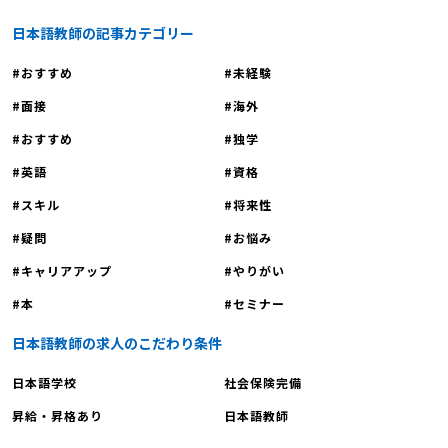
日本語教師の記事カテゴリー
おすすめ
未経験
面接
海外
おすすめ
独学
英語
資格
スキル
将来性
疑問
お悩み
キャリアアップ
やりがい
本
セミナー
日本語教師の求人のこだわり条件
日本語学校
社会保険完備
昇給・昇格あり
日本語教師