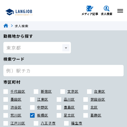
メディア記事
求人検索
求人検索
勤務地から探す
検索ワード
市区町村
千代田区
新宿区
文京区
台東区
墨田区
江東区
品川区
世田谷区
渋谷区
中野区
豊島区
北区
荒川区
板橋区
足立区
葛飾区
江戸川区
八王子市
福生市