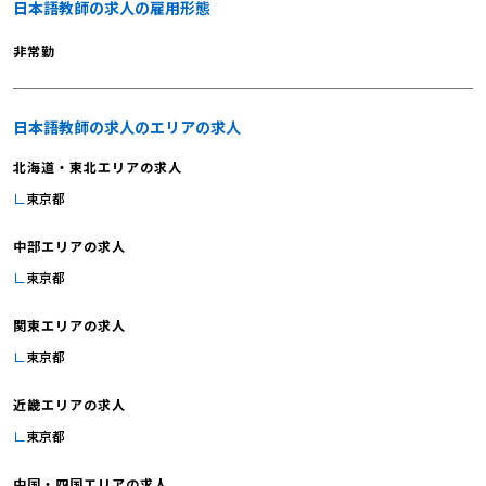
日本語教師の求人の雇用形態
非常勤
日本語教師の求人のエリアの求人
北海道・東北エリアの求人
東京都
中部エリアの求人
東京都
関東エリアの求人
東京都
近畿エリアの求人
東京都
中国・四国エリアの求人