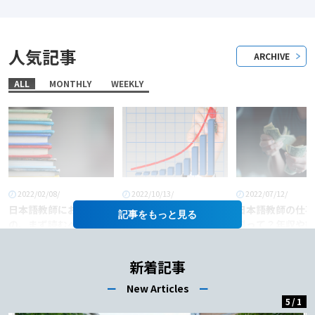
人気記事
ARCHIVE
ALL
MONTHLY
WEEKLY
2022/02/08/
2022/10/13/
2022/07/12/
日本語教師におすすめ
「日本語教師」という
日本語教師の仕事
記事を
の、まず読むべき本6
職業に将来性はある
料って？年収や給
選！
か？
あげるコツも徹底
介！
新着記事
ー
New Articles
ー
5
/
1