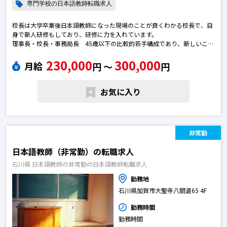
専門学校の日本語教師転職求人
校長は大学卒業後日本語教師になった現場のことが良くわかる校長で、自
身で新人研修もしており、研修に力を入れています。
理事長・校長・事務局長 45歳以下の比較的若手構成であり、新しいこと
を取り入れやすい。日本語教師の転職求人
230,000
300,000
月給
円 〜
円
お気に入り
非常勤
日本語教師（非常勤）の転職求人
石川県 日本語教師の非常勤の日本語教師転職求人
勤務地
石川県加賀市大聖寺八間道65 4F
勤務時間
勤務時間