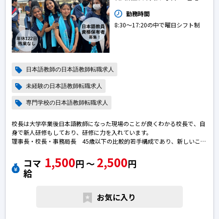
勤務時間
8:30〜17:20の中で曜日シフト制
日本語教師の日本語教師転職求人
未経験の日本語教師転職求人
専門学校の日本語教師転職求人
校長は大学卒業後日本語教師になった現場のことが良くわかる校長で、自
身で新人研修もしており、研修に力を入れています。
理事長・校長・事務局長 45歳以下の比較的若手構成であり、新しいこと
を取り入れやすい。日本語教師の転職求人
1,500
2,500
コマ
円 〜
円
給
お気に入り