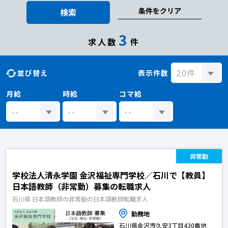
条件をクリア
検索
3
求人数
件
並び替え
表示件数
月給
時給
コマ給
非常勤
学校法人清永学園 金沢福祉専門学校／石川で【教員】
日本語教師（非常勤）募集の転職求人
石川県 日本語教師の非常勤の日本語教師転職求人
勤務地
石川県金沢市久安3丁目430番地