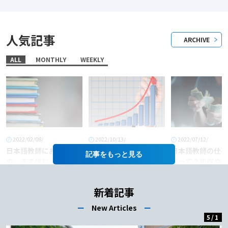
人気記事
ARCHIVE
ALL
MONTHLY
WEEKLY
2022/02/08/
2022/10/13/
2022/07/12/
日本語教師におすすめ
「日本語教師」という
日本語教師の仕事
記事を
の、まず読むべき本6
職業に将来性はある
料って？年収や給
選！
か？
あげるコツも徹底
介！
新着記事
ー
New Articles
ー
5
/
1