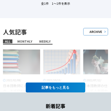
全1件 1〜1件を表示
人気記事
ARCHIVE
ALL
MONTHLY
WEEKLY
2022/02/08/
2022/10/13/
2022/07/12/
日本語教師におすすめ
「日本語教師」という
日本語教師の仕事
記事を
の、まず読むべき本6
職業に将来性はある
料って？年収や給
選！
か？
あげるコツも徹底
介！
新着記事