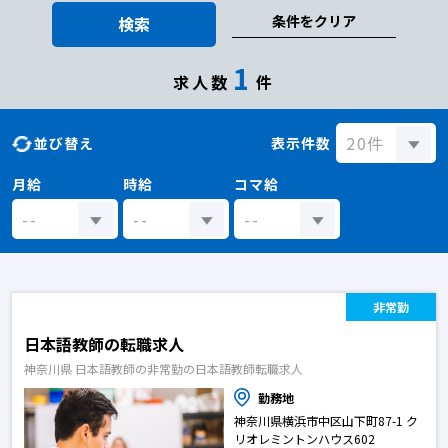
条件をクリア
検索
1
求人数
件
並び替え
表示件数
月給
時給
コマ給
非常勤
日本語教師の転職求人
神奈川県 日本語教師の非常勤の日本語教師転職求人
勤務地
神奈川県横浜市中区山下町87-1 ク
リオレミントンハウス602