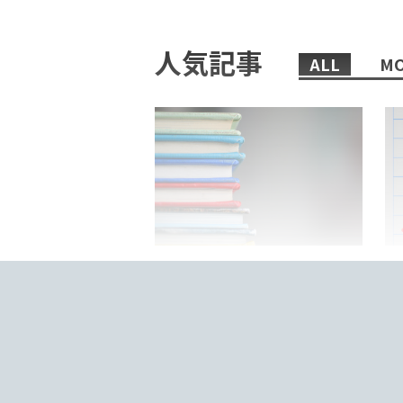
人気記事
ALL
MO
2022/02/08/
日本語教師におすすめの、まず
「
読むべき本6選！
来