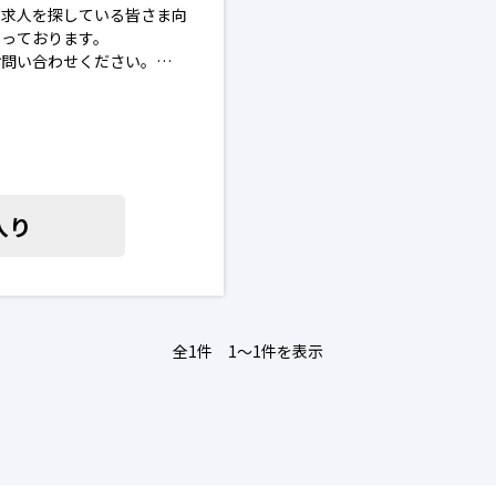
の求人を探している皆さま向
なっております。
お問い合わせください。
を進めることはございませ
場合がございます。予めご了承
入り
全1件 1〜1件を表示