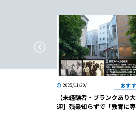
疑問
おす
2025/11/20/
転職｜日本語教師
【未経験者・ブランクあり大
？
迎】残業知らずで「教育に専
念」！国際貢献と自己成長を
させる日本語学校の説明会に
しませんか？