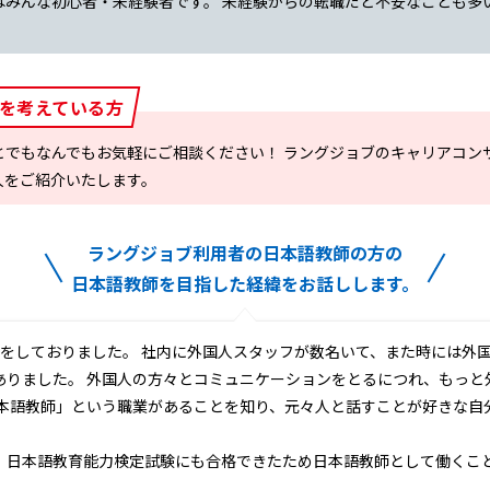
はみんな初心者・未経験者です。 未経験からの転職だと不安なことも多
を考えている方
とでもなんでもお気軽にご相談ください！ ラングジョブのキャリアコン
人をご紹介いたします。
ラングジョブ利用者の日本語教師の方の
日本語教師を目指した経緯をお話しします。
職をしておりました。 社内に外国人スタッフが数名いて、また時には外
ありました。 外国人の方々とコミュニケーションをとるにつれ、もっと
日本語教師」という職業があることを知り、元々人と話すことが好きな自
、日本語教育能力検定試験にも合格できたため日本語教師として働くこ