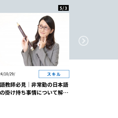
5
/
3
スキル
4/10/29/
2024/10/29/
語教師必見｜非常勤の日本語
日本語教師と国
の掛け持ち事情について解
は？