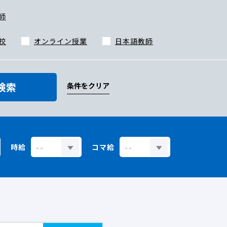
師
校
オンライン授業
日本語教師
検索
条件をクリア
時給
コマ給