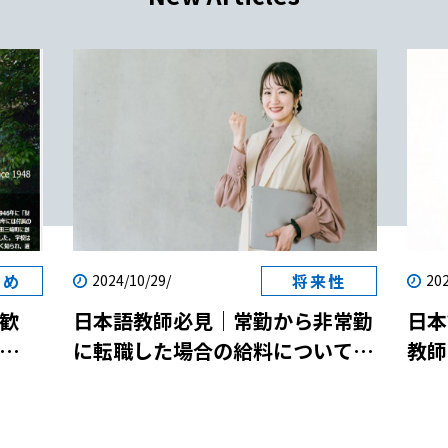
すめ
将来性
2024/10/29/
202
歓
日本語教師必見｜常勤から非常勤
日本
に転職した場合の給料について解
教師
両立
説！
説！
参加