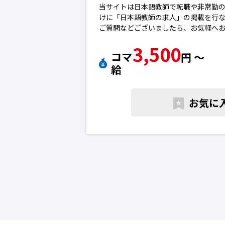
当サイトは日本語教師で転職や非常勤
けに「日本語教師の求人」の掲載を行
ご質問などございましたら、お気軽へ
※エントリー後に弊社から勝手に応募
3,500
ん。
コマ
円 〜
※求人によっては募集が終了している
給
下さい。日本語教師の転職求人
お気に