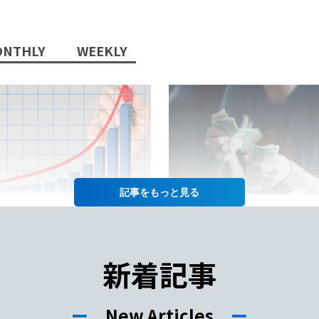
NTHLY
WEEKLY
記事を
2022/10/13/
2022/07/12/
日本語教師」という職業に将
日本語教師の仕事の給料って
性はあるか？
年収や給料をあげるコツも徹
新着記事
紹介！
ー
New Articles
ー