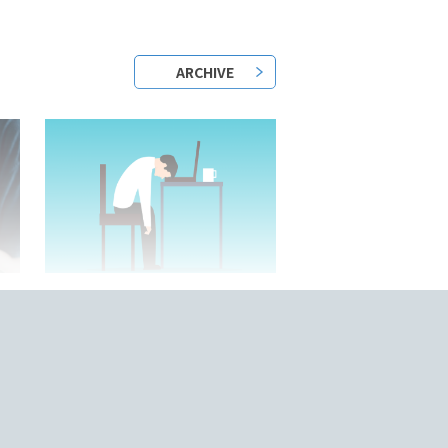
ARCHIVE
2023/05/25/
？
日本語教師はきついって本当？
底