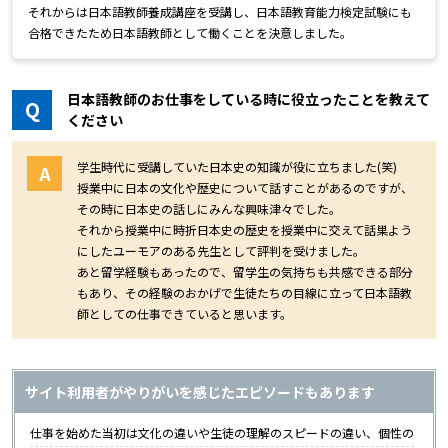
それからは日本語教師養成講座を受講し、日本語教育能力検定試験にも
合格できたため日本語教師として働くことを決意しました。
日本語教師のお仕事をしている時に役立ったことを教えて
Q
ください
学生時代に受講していた日本史の知識が役に立ちました(笑)
A
授業中に日本の文化や歴史について話すことがあるのですが、
その時に日本史の話しにみんな興味津々でした。
それから授業中に時折日本史の歴史を授業中に交えて話巣よう
にしたユーモアのある先生として評判を受けました。
あと留学経験もあったので、留学生の気持ちも共感できる部分
もあり、その経験のおかげで生徒たちの目線に立って日本語教
師としての仕事できていると思います。
サイト利用者がやりがいを感じたエピソードもあります
仕事を始めた当初は文化の違いや生徒の理解のスピードの違い、個性の