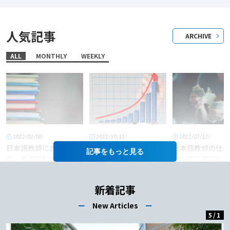
人気記事
ARCHIVE
ALL
MONTHLY
WEEKLY
2022/02/08/
2022/10/13/
2022/07/12/
日本語教師におすすめ
「日本語教師」という
日本語教師の仕事
記事を
の、まず読むべき本6
職業に将来性はある
料って？年収や給
選！
か？
あげるコツも徹底
介！
新着記事
ー
New Articles
ー
5
/
1