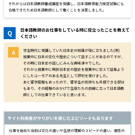
それからは日本語教師養成講座を受講し、日本語教育能力検定試験にも
合格できたため日本語教師として働くことを決意しました。
日本語教師のお仕事をしている時に役立ったことを教えて
Q
ください
学生時代に受講していた日本史の知識が役に立ちました(笑)
A
授業中に日本の文化や歴史について話すことがあるのですが、
その時に日本史の話しにみんな興味津々でした。
それから授業中に時折日本史の歴史を授業中に交えて話巣よう
にしたユーモアのある先生として評判を受けました。
あと留学経験もあったので、留学生の気持ちも共感できる部分
もあり、その経験のおかげで生徒たちの目線に立って日本語教
師としての仕事できていると思います。
サイト利用者がやりがいを感じたエピソードもあります
仕事を始めた当初は文化の違いや生徒の理解のスピードの違い、個性の