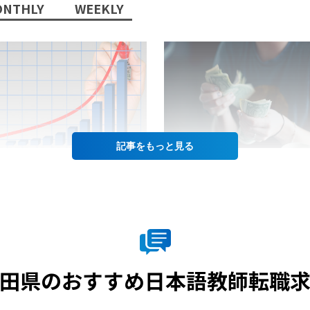
NTHLY
WEEKLY
記事を
2022/10/13/
2022/07/12/
日本語教師」という職業に将
日本語教師の仕事の給料って
性はあるか？
年収や給料をあげるコツも徹
紹介！
田県のおすすめ日本語教師転職