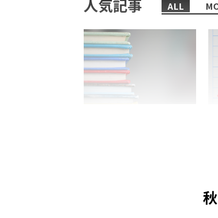
人気記事
ALL
MO
2022/02/08/
日本語教師におすすめの、まず
「
読むべき本6選！
来
秋