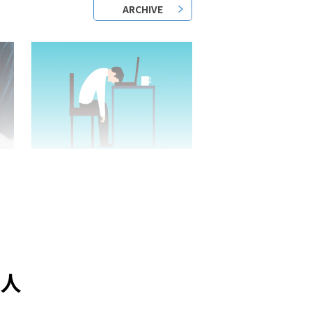
ARCHIVE
2023/05/25/
？
日本語教師はきついって本当？
底
求人