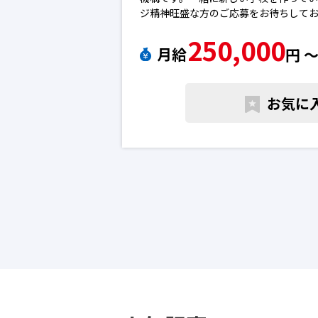
ジ精神旺盛な方のご応募をお待ちして
人
250,000
月給
円 
お気に