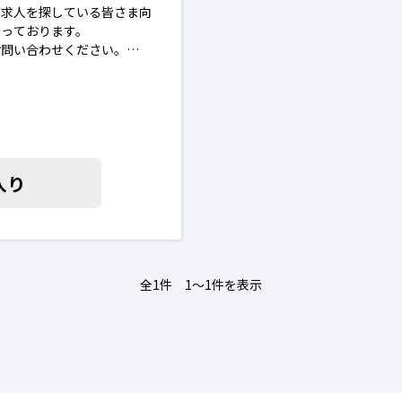
の求人を探している皆さま向
なっております。
お問い合わせください。
を進めることはございませ
場合がございます。予めご了承
入り
全1件 1〜1件を表示