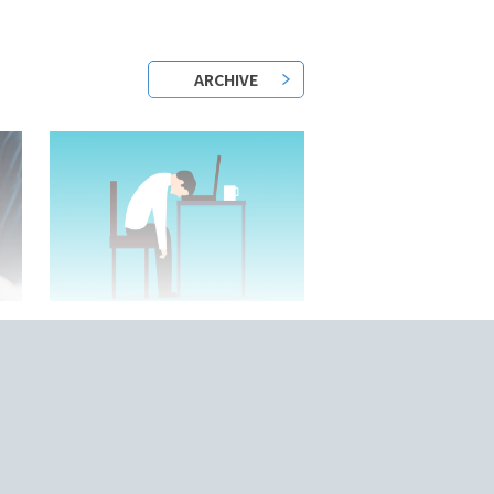
ARCHIVE
2023/05/25/
？
日本語教師はきついって本当？
底