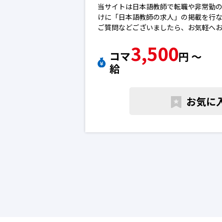
当サイトは日本語教師で転職や非常勤
けに「日本語教師の求人」の掲載を行
ご質問などございましたら、お気軽へ
※エントリー後に弊社から勝手に応募
3,500
ん。
コマ
円 〜
※求人によっては募集が終了している
給
下さい。日本語教師の転職求人
お気に