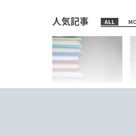
人気記事
ALL
MO
2022/02/08/
日本語教師におすすめの、まず
「
読むべき本6選！
来