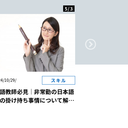
5
/
3
スキル
4/10/29/
2024/10/29/
語教師必見｜非常勤の日本語
日本語教師と国
の掛け持ち事情について解
は？