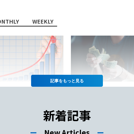
NTHLY
WEEKLY
記事を
2022/10/13/
2022/07/12/
日本語教師」という職業に将
日本語教師の仕事の給料って
性はあるか？
年収や給料をあげるコツも徹
新着記事
紹介！
ー
New Articles
ー