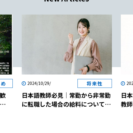
すめ
将来性
2024/10/29/
202
歓
日本語教師必見｜常勤から非常勤
日本
に転職した場合の給料について解
教師
両立
説！
説！
参加