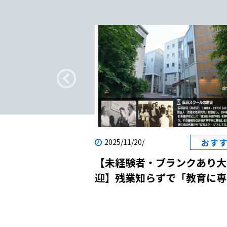
疑問
おす
2025/11/20/
転職｜日本語教師
【未経験者・ブランクあり大
？
迎】残業知らずで「教育に専
念」！国際貢献と自己成長を
させる日本語学校の説明会に
しませんか？