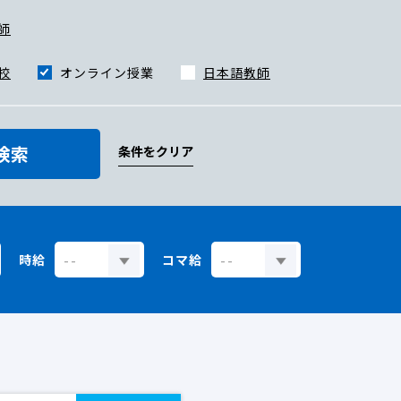
師
校
オンライン授業
日本語教師
検索
条件をクリア
時給
コマ給