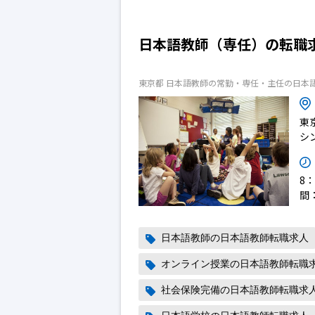
日本語教師（専任）の転職
東京都 日本語教師の常勤・専任・主任の日本
東
シ
8：
間：
日本語教師の日本語教師転職求人
オンライン授業の日本語教師転職
社会保険完備の日本語教師転職求