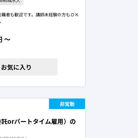
師転職求人
転職者も歓迎です。講師未経験の方もＯＫ
人
円 〜
お気に入り
非常勤
託orパートタイム雇用）の