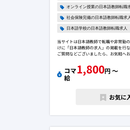
オンライン授業の日本語教師転職
社会保険完備の日本語教師転職求
日本語学校の日本語教師転職求人
当サイトは日本語教師で転職や非常勤
けに「日本語教師の求人」の掲載を行
ご質問などございましたら、お気軽へ
※エントリー後に弊社から勝手に応募
1,800
ん。
コマ
円 〜
※求人によっては募集が終了している
給
下さい。オンライン日本語教師の転職
お気に