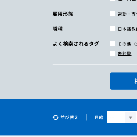
雇用形態
常勤・専
職種
日本語教
よく検索されるタグ
その他（
未経験
並び替え
月給