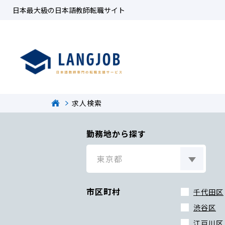
日本最大級の日本語教師転職サイト
求人検索
勤務地から探す
市区町村
千代田区
渋谷区
江戸川区