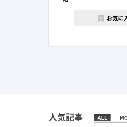
お気に
人気記事
ALL
MO