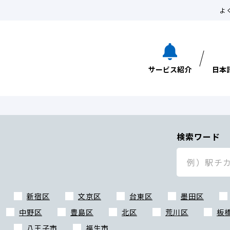
よ
サービス紹介
日本
検索ワード
新宿区
文京区
台東区
墨田区
中野区
豊島区
北区
荒川区
板
八王子市
福生市