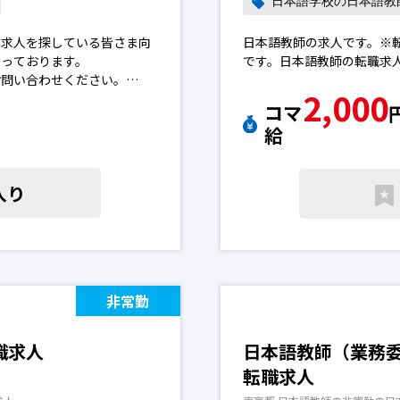
日本語学校の日本語教
の求人を探している皆さま向
日本語教師の求人です。※
なっております。
です。日本語教師の転職求
お問い合わせください。
2,000
を進めることはございませ
コマ
〜
給
場合がございます。予めご了承
入り
非常勤
職求人
日本語教師（業務委
転職求人