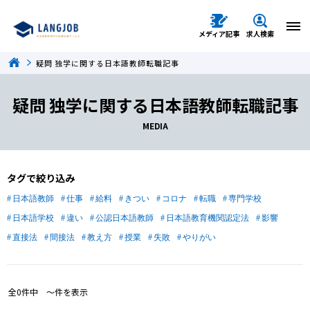
メディア記事
求人検索
疑問 独学に関する日本語教師転職記事
疑問 独学に関する日本語教師転職記事
MEDIA
タグで絞り込み
日本語教師
仕事
給料
きつい
コロナ
転職
専門学校
日本語学校
違い
公認日本語教師
日本語教育機関認定法
影響
直接法
間接法
教え方
授業
失敗
やりがい
全
0
件中
〜
件を表示