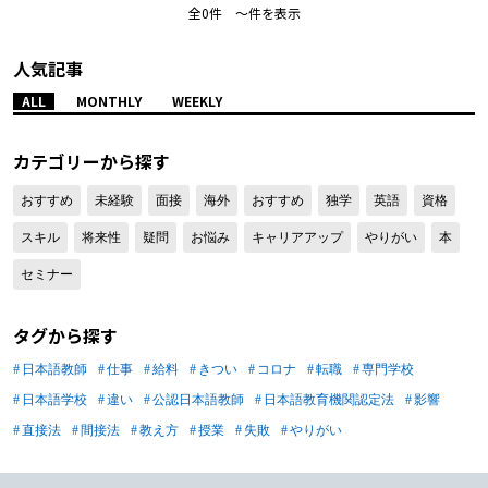
全0件 〜件を表示
人気記事
ALL
MONTHLY
WEEKLY
カテゴリーから探す
おすすめ
未経験
面接
海外
おすすめ
独学
英語
資格
スキル
将来性
疑問
お悩み
キャリアアップ
やりがい
本
セミナー
タグから探す
日本語教師
仕事
給料
きつい
コロナ
転職
専門学校
日本語学校
違い
公認日本語教師
日本語教育機関認定法
影響
直接法
間接法
教え方
授業
失敗
やりがい