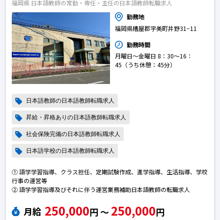
福岡県 日本語教師の常勤・専任・主任の日本語教師転職求人
勤務地
福岡県糟屋郡宇美町井野31−11
勤務時間
月曜日～金曜日 8：30～16：
45（うち休憩：45分）
日本語教師の日本語教師転職求人
昇給・昇格ありの日本語教師転職求人
社会保険完備の日本語教師転職求人
日本語学校の日本語教師転職求人
① 語学学習指導、クラス担任、定期試験作成、進学指導、生活指導、学校
行事の運営等
② 語学学習指導及びそれに伴う運営業務補助日本語教師の転職求人
250,000
250,000
月給
円 〜
円