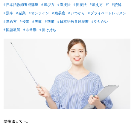
日本語教師養成講座
選び方
直接法
間接法
教え方
'
読解
漢字
副業
オンライン
難易度
いつから
プライベートレッスン
進め方
授業
失敗
準備
日本語教育経歴書
やりがい
国語教師
非常勤
掛け持ち
間接法って…。