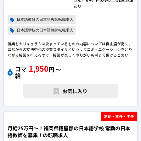
せん） 6ヶ月経過後の年次有給休暇
あり
日本語教師の日本語教師転職求人
日本語学校の日本語教師転職求人
授業もカリキュラムは決まっているものの内容については自由度が高く、
昔ながらの文法中心の授業スタイルというよりコミュニケーションをとり
ながら授業を行えるので、授業が楽しくやりがいも感じて頂けると思いま
す。
1,950
コマ
円 〜
また、他の先生方とのコミュニケーションをとりながら進めているため、
給
常に相談できる雰囲気で、ブランクのある方にとっても楽しく授業ができ
る環境です！
お気に入り
初級の主教材は「つなぐにほんご」です。
「つなぐ日本語」教材に不慣れな方のために半日事前研修実施。
また、教職員スペースはオープンな環境なので自由なコミュニケーション
を通して教職員間での学びや気づきがあります。学校見学も可能です。
常勤・専任・主任
また、各教室プロジェクター完備しておりますので、パワーポイント、ワ
ード、エクセル等のPC操作ができる方はすぐ活躍して頂けます。日本語教
月給25万円〜！福岡県糟屋郡の日本語学校 常勤の日本
師の転職求人
語教師を募集！の転職求人