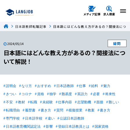
メディア記事
求人検索
日本語教師転職記事
日本語にはどんな教え方があるの？間接法につい
疑問
2024/05/14
日本語にはどんな教え方があるの？間接法につ
いて解説！
説明会
なり方
おすすめ
日本語教師
仕事
給料
魅力
きつい
コロナ
資格
独学
難易度
英語力
必要
将来性
不安
教材
転職
未経験
仕事内容
志望動機
面接
難しい
転職理由
履歴書
書き方
質問
模擬授業
教案
書き方
専門学校
日本語学校
違い
公認日本語教師
日本語教育機関認定法
影響
登録日本語教員とは
国家資格