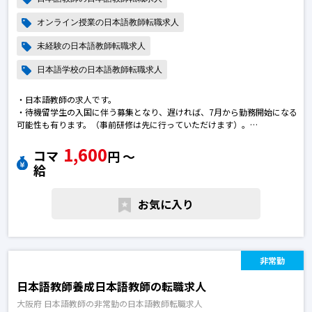
オンライン授業の日本語教師転職求人
未経験の日本語教師転職求人
日本語学校の日本語教師転職求人
・日本語教師の求人です。
・待機留学生の入国に伴う募集となり、遅ければ、7月から勤務開始になる
可能性も有ります。（事前研修は先に行っていただけます）。
・現在働き方改革中。業務のオンライン化・オンライン授業に興味のある
1,600
方、大歓迎。
コマ
円 〜
・「回数は少なくてもいいから、早めに勤務開始したい」等ご相談可。
給
日本語教師で転職のために求人を探している皆さまへ
ご質問などございましたら、お気軽へお問い合わせください。日本語教師
お気に入り
の転職求人
非常勤
日本語教師養成日本語教師の転職求人
大阪府 日本語教師の非常勤の日本語教師転職求人