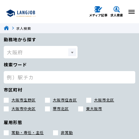
メディア記事
求人検索
求人検索
勤務地から探す
検索ワード
市区町村
大阪市生野区
大阪市住吉区
大阪市北区
大阪市中央区
堺市北区
東大阪市
雇用形態
常勤・専任・主任
非常勤