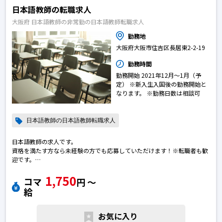
日本語教師の転職求人
大阪府 日本語教師の非常勤の日本語教師転職求人
勤務地
大阪府大阪市住吉区長居東2-2-19
勤務時間
勤務開始 2021年12月～1月（予
定） ※新入生入国後の勤務開始と
なります。 ※勤務日数は相談可
日本語教師の日本語教師転職求人
日本語教師の求人です。
資格を満たす方なら未経験の方でも応募していただけます！※転職者も歓
迎です。
能力や経験に応じて昇給もあります。日本語教師の転職求人
1,750
コマ
円 〜
給
お気に入り