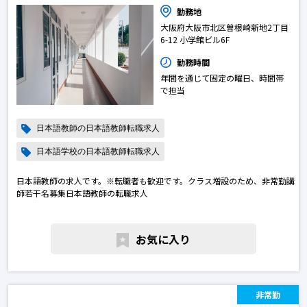
勤務地
大阪府大阪市北区曽根崎新地2丁目
6-12 小学館ビル6F
勤務時間
年間を通じて固定の曜日、時間帯
で担当
日本語教師の日本語教師転職求人
日本語学校の日本語教師転職求人
日本語教師の求人です。※転職者も歓迎です。クラス増設のため、非常勤講
師若干名募集日本語教師の転職求人
お気に入り
非常勤