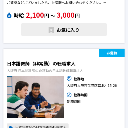
ご質問などございましたら、お気軽へお問い合わせください。
※エントリー後に弊社から勝手に応募を進めることはございません。
2,100
3,000
※求人によっては募集が終了している場合がございます。予めご了承下さ
時給
円 〜
円
い。日本語教師の転職求人
お気に入り
非常勤
日本語教師（非常勤）の転職求人
大阪府 日本語教師の非常勤の日本語教師転職求人
勤務地
大阪府大阪市生野区巽北4-15-26
勤務時間
勤務時間
日本語教師の日本語教師転職求人