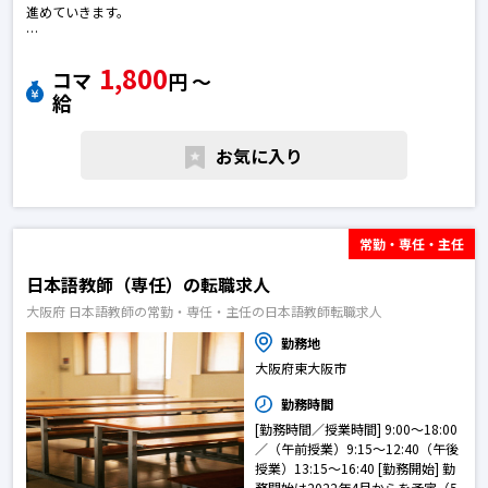
進めていきます。
日本語教師で転職のために求人を探している皆さまへ
1,800
ご質問などございましたら、お気軽へお問い合わせください。日本語教師
コマ
円 〜
の転職求人
給
お気に入り
常勤・専任・主任
日本語教師（専任）の転職求人
大阪府 日本語教師の常勤・専任・主任の日本語教師転職求人
勤務地
大阪府東大阪市
勤務時間
[勤務時間／授業時間] 9:00～18:00
／（午前授業）9:15～12:40（午後
授業）13:15～16:40 [勤務開始] 勤
務開始は2022年4月からを予定（5