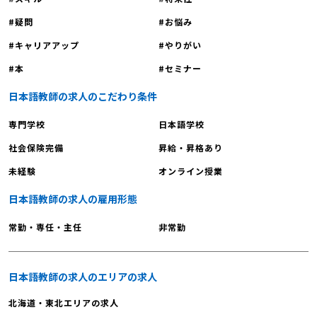
疑問
お悩み
キャリアアップ
やりがい
本
セミナー
日本語教師の求人のこだわり条件
専門学校
日本語学校
社会保険完備
昇給・昇格あり
未経験
オンライン授業
日本語教師の求人の雇用形態
日生日本語学園
常勤・専任（正社員）の
常勤・専任・主任
非常勤
求人
日本語教師の求人のエリアの求人
勤務地：大阪府大阪市生野区巽北
アクセス：長瀬駅 徒歩１８分
北海道・東北エリアの求人
給与：非常勤：1600円（45分/1コマ）以上 事務給、各種手当有