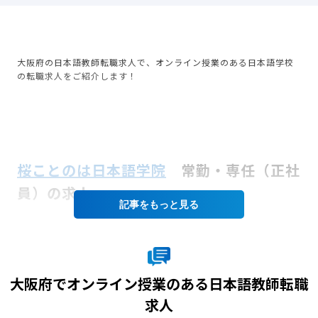
大阪府の日本語教師転職求人で、オンライン授業のある日本語学校
の転職求人をご紹介します！
桜ことのは日本語学院
常勤・専任（正社
員）の求人
記事を
勤務地：大阪府大阪市淀川区西宮原
アクセス：新大阪駅 徒歩10分
給与：月給25万円～（固定残業代含む） 経験・能力による
大阪府でオンライン授業のある日本語教師転職
『日本と国際社会への架け橋となる学校』 ～日本語・日本文化を学
求人
んだ国際人を育成し、日本国内及び国際的な活躍を推進～ を理念に
掲げ、開設いたしました。