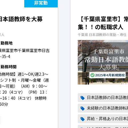
非常勤
日本語教師を大募
【千葉県富里市】
集！！の転職求人
求人
千葉県 日本語教師の常勤・専任
勤務地
葉県富里市千葉県富里市日吉
-35-4
勤務時間
勤務時間】週1～OK/週2.3～
K シフト制 ・月曜～金曜（週
日～可能） （AM）9：00～
：20（4コマ） （PM）13：
～16：40（4コマ） 休憩時
日本語教師の日本語教
 60分
未経験の日本語教師転
昇給・昇格ありの日本