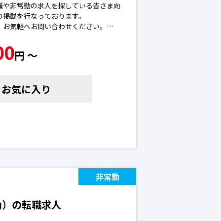
職や非常勤の求人を探している皆さま向
の掲載を行なっております。
、お気軽へお問い合わせください。
勝手に応募を進めることはございませ
00
円 〜
了している場合がございます。予めご了承
求人
お気に入り
非常勤
勤）の転職求人