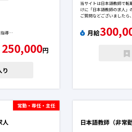
当サイトは日本語教師で転
けに「日本語教師の求人」
ご質問などございましたら
※エントリー後に弊社から
300,0
ん。
月給
の指導
※求人によっては募集が終
下さい。日本語教師の転職
250,000
進路指導・個人面談）
〜
円
事務業全般）日本語教師の転
入り
常勤・専任・主任
求人
日本語教師（非常