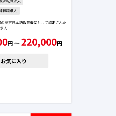
教師転職求人
師転職求人
。初の認定日本語教育機関として認定された
職求人
00
220,000
円 〜
円
お気に入り