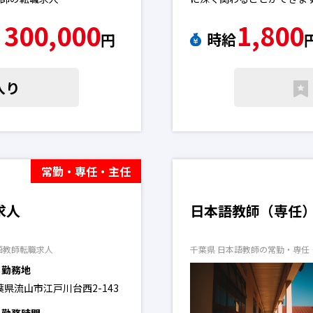
300,000
1,800
時給
〜
円
入り
常勤・専任・主任
求人
日本語教師（専任
語教師転職求人
千葉県 日本語教師の常勤・専任
勤務地
葉県流山市江戸川台西2-143