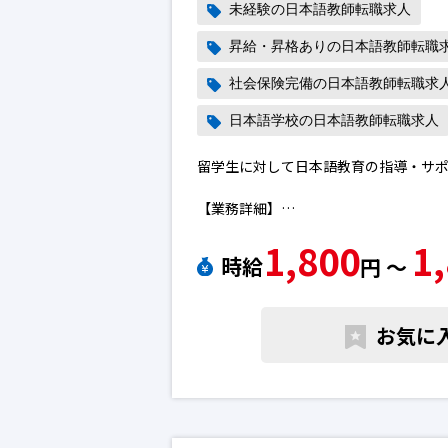
未経験の日本語教師転職求人
昇給・昇格ありの日本語教師転職
社会保険完備の日本語教師転職求
日本語学校の日本語教師転職求人
留学生に対して日本語教育の指導・サ
【業務詳細】
◇授業時間数：1コマ45分（?4又は8コ
1,800
1
担当授業クラス：初級～中級
時給
円 〜
◇学習対象者：外国人日本語学習者
◇留学生に向けた日本語授業及びそれ
※授業前の機材設置準備、授業記録の
お気に
る採点・添削作業、成績管理業務、そ
務
※学校のカリキュラムは３か月毎に変