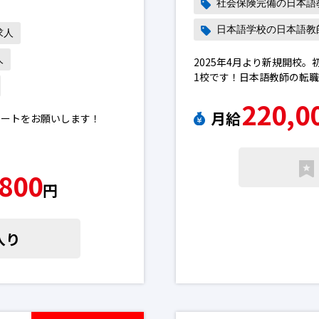
社会保険完備の日本語
日本語学校の日本語教
求人
人
2025年4月より新規開校
1校です！日本語教師の転
220,0
月給
ポートをお願いします！
マ／1日）、週１日～
,800
円
に付随する業務
作成及び引継ぎ、授業に付随す
入り
の他クラス・運営に必要な業
更あり日本語教師の転職求人