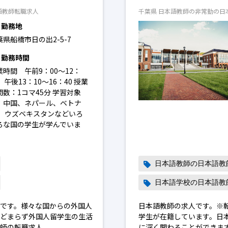
語教師転職求人
千葉県 日本語教師の非常勤の日
勤務地
葉県船橋市日の出2-5-7
勤務時間
業時間 午前9：00～12：
 午後13：10～16：40 授業
間数：1コマ45分 学習対象
：中国、ネパール、ベトナ
、 ウズベキスタンなどいろ
ろな国の学生が学んでいま
。
日本語教師の日本語教
日本語学校の日本語教
です。様々な国からの外国人
日本語教師の求人です。※
とどまらず外国人留学生の生活
学生が在籍しています。日
教師の転職求人
に深く関わることができま