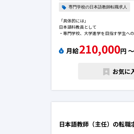
専門学校の日本語教師転職求人
「具体的には」
日本語科教員として
・専門学校、大学進学を目指す学生へ
・授業運営
210,000
・担任業務（生活指導・クラス運営・
月給
円 
・その他業務（学園行事の運営・教務
職求人
お気に
日本語教師（主任）の転職