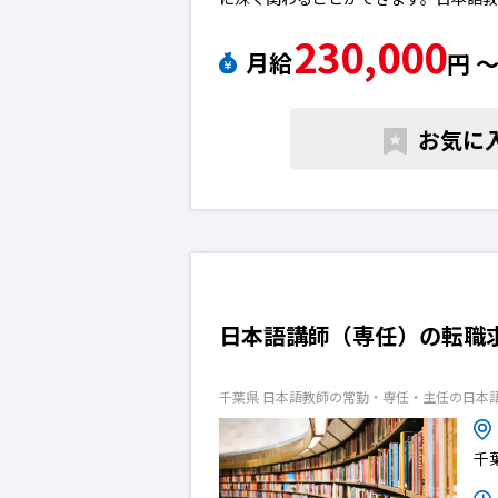
230,000
月給
円 
お気に
日本語講師（専任）の転職
千葉県 日本語教師の常勤・専任・主任の日本
千