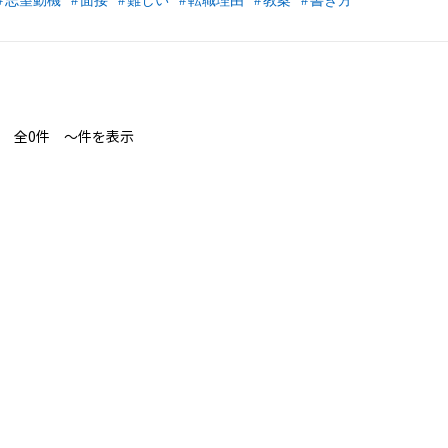
志望動機
面接
難しい
転職理由
教案
書き方
全0件 〜件を表示