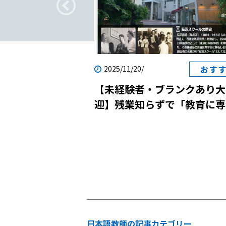
疑問
おす
2025/11/20/
転職｜日本語教師
【未経験者・ブランクあり大
？
迎】残業知らずで「教育に専
念」！国際貢献と自己成長を
させる日本語学校の説明会に
しませんか？
日本語教師の記事カテゴリー