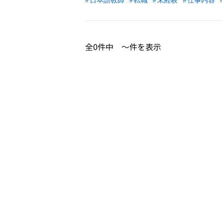
日本語教師
転職
未経験
仕事内容
全
0
件中
〜
件を表示