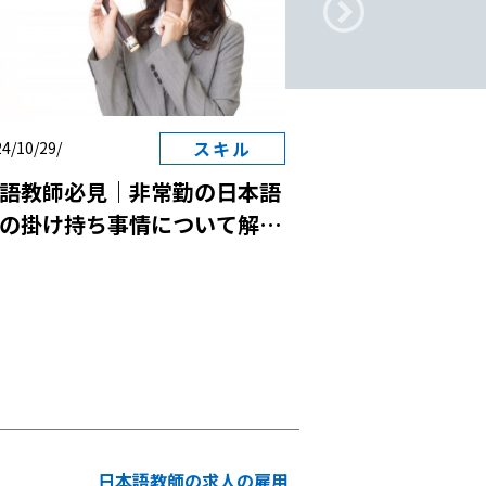
スキル
4/10/29/
2024/10/29/
語教師必見｜非常勤の日本語
日本語教師と国
の掛け持ち事情について解
は？
日本語教師の求人の雇用