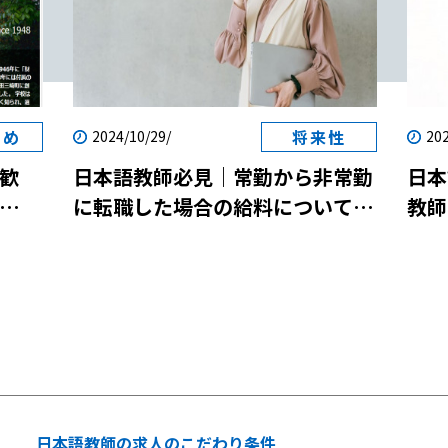
すめ
将来性
2024/10/29/
202
歓
日本語教師必見｜常勤から非常勤
日本
に転職した場合の給料について解
教師
両立
説！
説！
参加
日本語教師の求人のこだわり条件