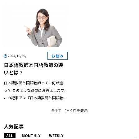
お悩み
2024/10/29/
日本語教師と国語教師の違
いとは？
日本語教師と国語教師って…何が違
う？ このような疑問にお答えします。
この記事では『日本語教師と国語教師
の違い』について解説していきます。
全1件 1〜1件を表示
後半部分では「日本語教師や国語教師
に向いている人の特徴」をご紹介して
人気記事
いますので、ぜひご覧くださいね。
【目次】 日本語教師と国語教師の違
ALL
MONTHLY
WEEKLY