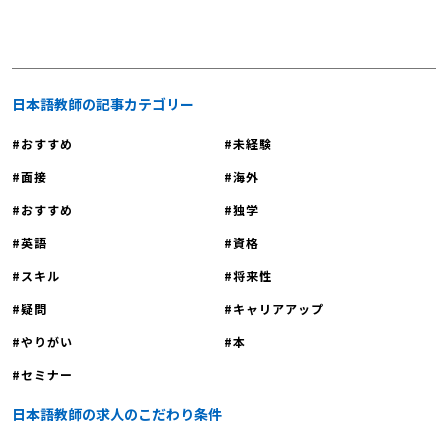
文学などの国語の各側面を教え、言語
明会に参加しませんか？
能力と思考力を育むことです。具体的
には、文法や漢字、作文指導に加え、
様々な文学作品の読解や鑑賞を通じ
て、表現力や批判的思考力を養成しま
日本語教師の記事カテゴリー
す。なお、国語の授業は学習指導要領
おすすめ
未経験
に基づいて行われますが、指導方法に
ついては教師の裁量が認められていま
面接
海外
す。例えば、教科書の文学作品をどの
おすすめ
独学
ように解釈し、どのようなアプローチ
で生徒に教えるかは、各教師の創意工
英語
資格
夫に委ねられています。このため、同
スキル
将来性
じ教材でも教師によって特色のある授
疑問
キャリアアップ
業が展開されています。 日本語教師
と国語教師の違いとは｜教える対象や
やりがい
本
教え方が異なります 日本語教師と国
セミナー
語教師は、どちらも「日本語」を教え
る職業ですが、その役割と求められる
日本語教師の求人のこだわり条件
専門性は大きく異なります。まず、教