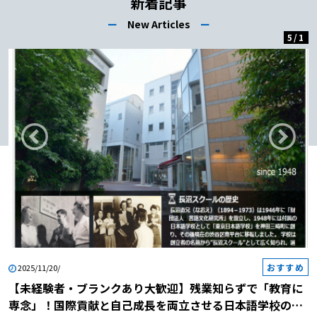
新着記事
進学や生活などのサポートをします。
ー
New Articles
ー
なお、日本語教師は「国語」を教える
5
/
1
教師ではありません。外国語として
「日本語」を教える語学の教師です。
したがって、日本語に関する知識だけ
でなく、異文化間コミュニケーション
教育、発音などの専門的な知識と指導
技術が必要です。「日本語教師と
は？」や「日本語教師の仕事・魅
力」、もしくは「日本語教師につい
て」や「日本語教師とは」や「従来の
日本語教師と公認日本語教師の違いと
は？」でも同様のことを伝えていま
す。 【日本語教師と国語教師の違い
とは｜役割と特徴2】国語教師 国語教
おすすめ
師は、初等・中等教育機関において国
2025/11/20/
語科目を担当する教育者です。主な役
【未経験者・ブランクあり大歓迎】残業知らずで「教育に
割は、生徒たちに文法、漢字、作文、
専念」！国際貢献と自己成長を両立させる日本語学校の説