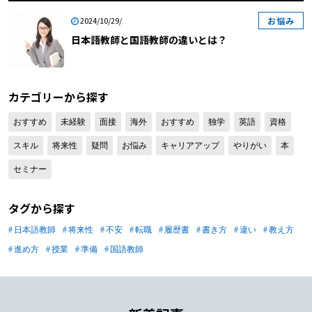
いとは｜それぞれの役割と特徴 日本
お悩み
2024/10/29/
語教師と国語教師の違いとは｜教える
日本語教師と国語教師の違いとは？
対象や教え方が異なります 日本語教
師と国語教師の違いとは｜文法の違い
の具体例 日本語教師と国語教師の違
いとは｜日本語教師の資格で国語教師
カテゴリーから探す
になれる？ 日本語教師と国語教師の
おすすめ
未経験
面接
海外
おすすめ
独学
英語
資格
違いとは｜向いている人の特徴 日本
語教師と国語教師の違いとは｜日本語
スキル
将来性
疑問
お悩み
キャリアアップ
やりがい
本
教師への転職を考えている方へ 日
セミナー
本語教師と国語教師の違いとは｜それ
ぞれの役割と特徴 まずは、「日本語
タグから探す
教師」と「国語教師」について説明し
ます。 【日本語教師と国語教師の違
日本語教師
将来性
不安
転職
履歴書
書き方
違い
教え方
いとは｜役割と特徴1】日本語教師 日
進め方
授業
準備
国語教師
本語教師は、日本語を教える教師で
す。具体的には、日本語を母語としな
い外国人に対して、日本語や日本の歴
史、文化、社会、流行を伝え、時には