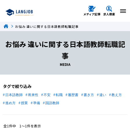
メディア記事
求人検索
お悩み 違いに関する日本語教師転職記事
お悩み 違いに関する日本語教師転職記
事
MEDIA
タグで絞り込み
日本語教師
将来性
不安
転職
履歴書
書き方
違い
教え方
進め方
授業
準備
国語教師
全
1
件中
1〜1
件を表示