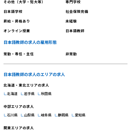
その他（大学・短大等）
専門学校
える対象が異なります。国語教師は日
本語を母語とする児童・生徒に対し
日本語学校
社会保険完備
て、より高度な言語運用能力の育成を
昇給・昇格あり
未経験
目指します。一方、日本語教師は日本
オンライン授業
日本語教師
語を外国語として学ぶ人々に、基礎的
な日本語力の習得から実践的な運用ま
日本語教師の求人の雇用形態
で、段階的な指導を行います。また、
日本語教師と国語教師では教育内容や
常勤・専任・主任
非常勤
方法も異なります。国語教師は学習指
導要領に基づき、文学的な教養や思考
力の育成に重点を置きます。これに対
日本語教師の求人のエリアの求人
して日本語教師は、学習者の目的や習
北海道・東北エリアの求人
熟度に応じて、日常会話から専門的な
北海道
岩手県
秋田県
日本語まで、実用的なコミュニケーシ
ョン能力の向上を重視します。さら
中部エリアの求人
に、必要な専門知識も異なります。国
石川県
山梨県
岐阜県
静岡県
愛知県
語教師には教職課程での学びが必須で
あり、教科教育法や教育心理学などの
関東エリアの求人
知識が求められます。一方、日本語教